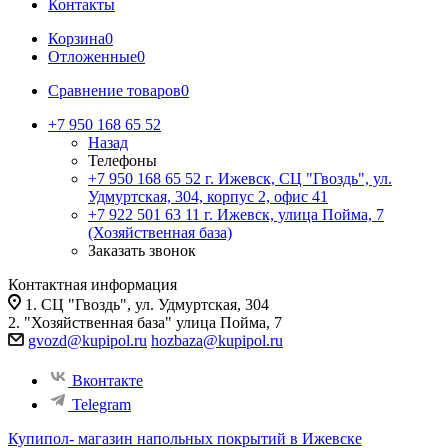
Контакты
Корзина
0
Отложенные
0
Сравнение товаров
0
+7 950 168 65 52
Назад
Телефоны
+7 950 168 65 52
г. Ижевск, СЦ "Гвоздь", ул.
Удмуртская, 304, корпус 2, офис 41
+7 922 501 63 11
г. Ижевск, улица Пойма, 7
(Хозяйственная база)
Заказать звонок
Контактная информация
1. СЦ "Гвоздь", ул. Удмуртская, 304
2. "Хозяйственная база" улица Пойма, 7
gvozd@kupipol.ru
hozbaza@kupipol.ru
Вконтакте
Telegram
Купипол- магазин напольных покрытий в Ижевске