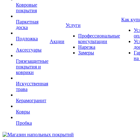
Ковровые
покрытия
Как куп
Паркетная
Услуги
доска
Ус
Профессиональные
оп
Подложка
Акции
консультации
Ус
Нарезка
до
Аксессуары
Замеры
Га
на
Грязезащитные
покрытия и
коврики
Искусственная
трава
Керамогранит
Ковры
Пробка