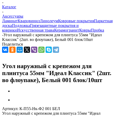
-
Каталог
-
Аксессуары
Ламинат
Кварцвинил
Линолеум
Ковровые покрытия
Паркетная
доска
Подложка
Грязезащитные покрытия и
коврики
Искусственная трава
Керамогранит
Ковры
Пробка
-
Угол наружный с крепежом для плинтуса 55мм "Идеал
Классик" (2шт. во флоупаке), Белый 001 блок/10шт
Поделиться
Угол наружный с крепежом для
плинтуса 55мм "Идеал Классик" (2шт.
во флоупаке), Белый 001 блок/10шт
Артикул:
К-П55-Нк-Ф2 001 БЕЛ
Угол наружный с крепежом для плинтуса 55мм "Идеал