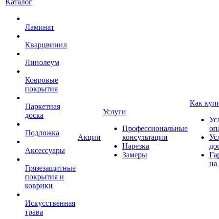
Каталог
Ламинат
Кварцвинил
Линолеум
Ковровые
покрытия
Как куп
Паркетная
Услуги
доска
Ус
Профессиональные
оп
Подложка
Акции
консультации
Ус
Нарезка
до
Аксессуары
Замеры
Га
на
Грязезащитные
покрытия и
коврики
Искусственная
трава