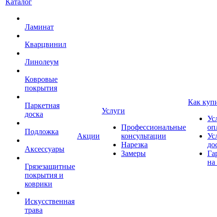
Каталог
Ламинат
Кварцвинил
Линолеум
Ковровые
покрытия
Как куп
Паркетная
Услуги
доска
Ус
Профессиональные
оп
Подложка
Акции
консультации
Ус
Нарезка
до
Аксессуары
Замеры
Га
на
Грязезащитные
покрытия и
коврики
Искусственная
трава