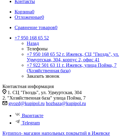
Контакты
Корзина
0
Отложенные
0
Сравнение товаров
0
+7 950 168 65 52
Назад
Телефоны
+7 950 168 65 52
г. Ижевск, СЦ "Гвоздь", ул.
Удмуртская, 304, корпус 2, офис 41
+7 922 501 63 11
г. Ижевск, улица Пойма, 7
(Хозяйственная база)
Заказать звонок
Контактная информация
1. СЦ "Гвоздь", ул. Удмуртская, 304
2. "Хозяйственная база" улица Пойма, 7
gvozd@kupipol.ru
hozbaza@kupipol.ru
Вконтакте
Telegram
Купипол- магазин напольных покрытий в Ижевске