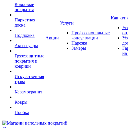
Ковровые
покрытия
Как куп
Паркетная
Услуги
доска
Ус
Профессиональные
оп
Подложка
Акции
консультации
Ус
Нарезка
до
Аксессуары
Замеры
Га
на
Грязезащитные
покрытия и
коврики
Искусственная
трава
Керамогранит
Ковры
Пробка