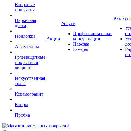
Ковровые
покрытия
Как куп
Паркетная
Услуги
доска
Ус
Профессиональные
оп
Подложка
Акции
консультации
Ус
Нарезка
до
Аксессуары
Замеры
Га
на
Грязезащитные
покрытия и
коврики
Искусственная
трава
Керамогранит
Ковры
Пробка