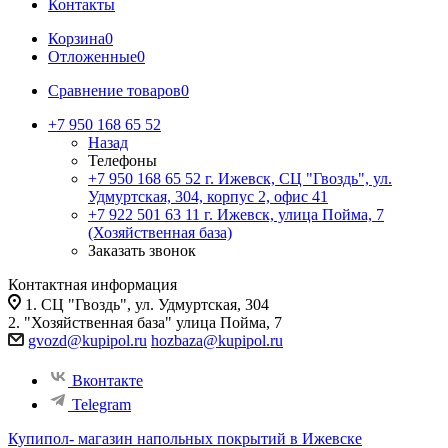
Контакты
Корзина
0
Отложенные
0
Сравнение товаров
0
+7 950 168 65 52
Назад
Телефоны
+7 950 168 65 52
г. Ижевск, СЦ "Гвоздь", ул.
Удмуртская, 304, корпус 2, офис 41
+7 922 501 63 11
г. Ижевск, улица Пойма, 7
(Хозяйственная база)
Заказать звонок
Контактная информация
1. СЦ "Гвоздь", ул. Удмуртская, 304
2. "Хозяйственная база" улица Пойма, 7
gvozd@kupipol.ru
hozbaza@kupipol.ru
Вконтакте
Telegram
Купипол- магазин напольных покрытий в Ижевске