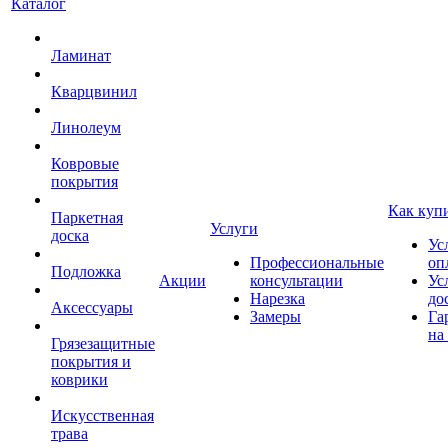
Каталог
Ламинат
Кварцвинил
Линолеум
Ковровые
покрытия
Как куп
Паркетная
Услуги
доска
Ус
Профессиональные
оп
Подложка
Акции
консультации
Ус
Нарезка
до
Аксессуары
Замеры
Га
на
Грязезащитные
покрытия и
коврики
Искусственная
трава