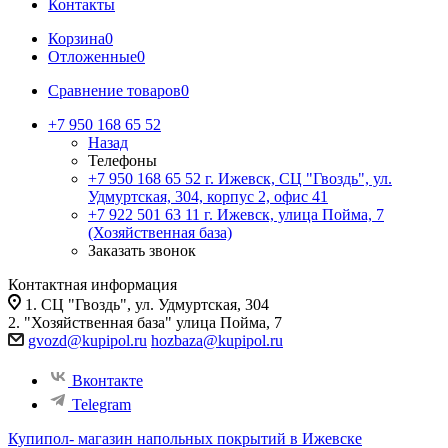
Контакты
Корзина
0
Отложенные
0
Сравнение товаров
0
+7 950 168 65 52
Назад
Телефоны
+7 950 168 65 52
г. Ижевск, СЦ "Гвоздь", ул.
Удмуртская, 304, корпус 2, офис 41
+7 922 501 63 11
г. Ижевск, улица Пойма, 7
(Хозяйственная база)
Заказать звонок
Контактная информация
1. СЦ "Гвоздь", ул. Удмуртская, 304
2. "Хозяйственная база" улица Пойма, 7
gvozd@kupipol.ru
hozbaza@kupipol.ru
Вконтакте
Telegram
Купипол- магазин напольных покрытий в Ижевске