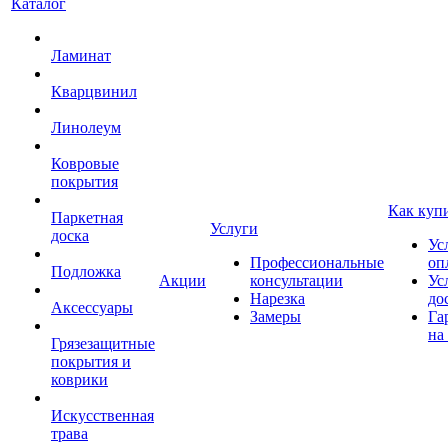
Каталог
Ламинат
Кварцвинил
Линолеум
Ковровые
покрытия
Как куп
Паркетная
Услуги
доска
Ус
Профессиональные
оп
Подложка
Акции
консультации
Ус
Нарезка
до
Аксессуары
Замеры
Га
на
Грязезащитные
покрытия и
коврики
Искусственная
трава