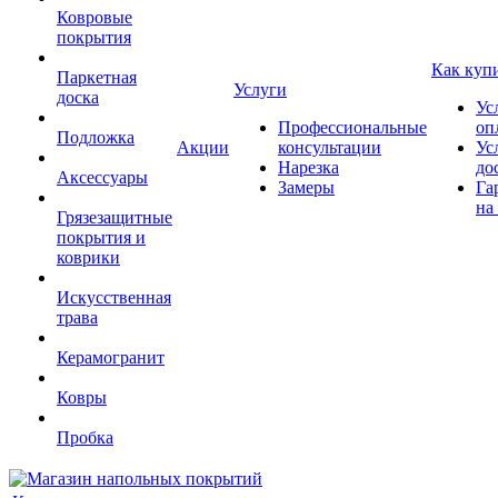
Ковровые
покрытия
Как куп
Паркетная
Услуги
доска
Ус
Профессиональные
оп
Подложка
Акции
консультации
Ус
Нарезка
до
Аксессуары
Замеры
Га
на
Грязезащитные
покрытия и
коврики
Искусственная
трава
Керамогранит
Ковры
Пробка