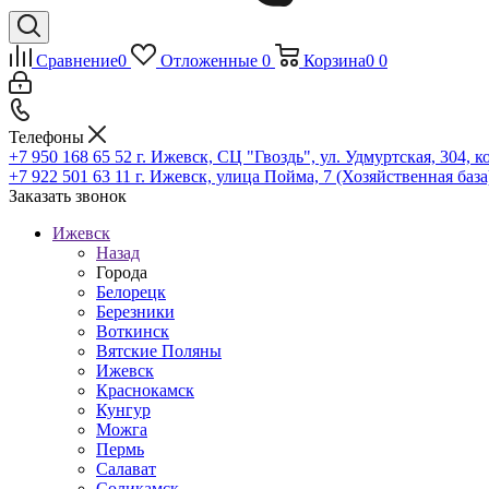
Сравнение
0
Отложенные
0
Корзина
0
0
Телефоны
+7 950 168 65 52
г. Ижевск, СЦ "Гвоздь", ул. Удмуртская, 304, к
+7 922 501 63 11
г. Ижевск, улица Пойма, 7 (Хозяйственная база
Заказать звонок
Ижевск
Назад
Города
Белорецк
Березники
Воткинск
Вятские Поляны
Ижевск
Краснокамск
Кунгур
Можга
Пермь
Салават
Соликамск