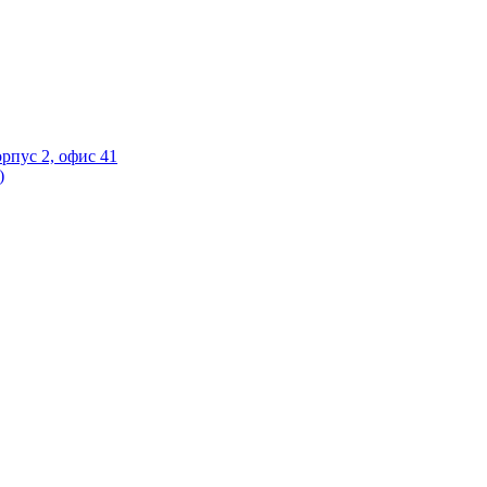
орпус 2, офис 41
)