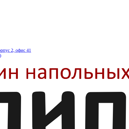
орпус 2, офис 41
)