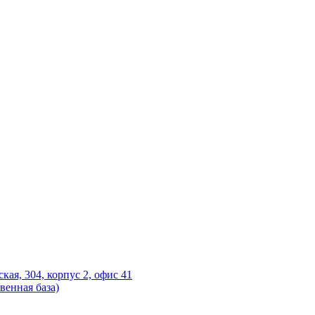
ская, 304, корпус 2, офис 41
венная база)