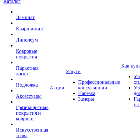
Каталог
Ламинат
Кварцвинил
Линолеум
Ковровые
покрытия
Как куп
Паркетная
Услуги
доска
Ус
Профессиональные
оп
Подложка
Акции
консультации
Ус
Нарезка
до
Аксессуары
Замеры
Га
на
Грязезащитные
покрытия и
коврики
Искусственная
трава