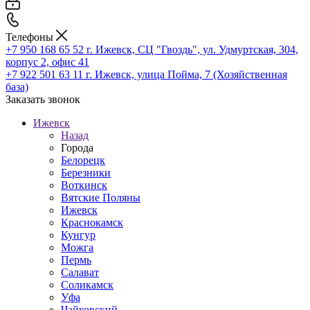
Телефоны
+7 950 168 65 52
г. Ижевск, СЦ "Гвоздь", ул. Удмуртская, 304,
корпус 2, офис 41
+7 922 501 63 11
г. Ижевск, улица Пойма, 7 (Хозяйственная
база)
Заказать звонок
Ижевск
Назад
Города
Белорецк
Березники
Воткинск
Вятские Поляны
Ижевск
Краснокамск
Кунгур
Можга
Пермь
Салават
Соликамск
Уфа
Чайковский