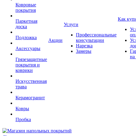
Ковровые
покрытия
Как куп
Паркетная
Услуги
доска
Ус
Профессиональные
оп
Подложка
Акции
консультации
Ус
Нарезка
до
Аксессуары
Замеры
Га
на
Грязезащитные
покрытия и
коврики
Искусственная
трава
Керамогранит
Ковры
Пробка