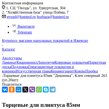
Контактная информация
1. СЦ "Гвоздь", ул. Удмуртская, 304
2. "Хозяйственная база" улица Пойма, 7
gvozd@kupipol.ru
hozbaza@kupipol.ru
Вконтакте
Telegram
Купипол- магазин напольных покрытий в Ижевске
-
Каталог
-
Аксессуары
Ламинат
Кварцвинил
Линолеум
Ковровые покрытия
Паркетная
доска
Подложка
Грязезащитные покрытия и
коврики
Искусственная трава
Керамогранит
Ковры
Пробка
-
Торцевые для плинтуса 85мм "Деконика", Клен северный 263
(уп.20шт)
Поделиться
Торцевые для плинтуса 85мм