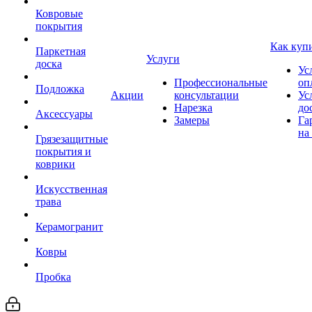
Ковровые
покрытия
Как куп
Паркетная
Услуги
доска
Ус
Профессиональные
оп
Подложка
Акции
консультации
Ус
Нарезка
до
Аксессуары
Замеры
Га
на
Грязезащитные
покрытия и
коврики
Искусственная
трава
Керамогранит
Ковры
Пробка