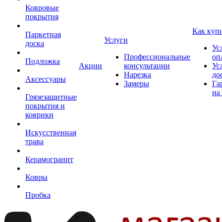
Ковровые
покрытия
Как куп
Паркетная
Услуги
доска
Ус
Профессиональные
оп
Подложка
Акции
консультации
Ус
Нарезка
до
Аксессуары
Замеры
Га
на
Грязезащитные
покрытия и
коврики
Искусственная
трава
Керамогранит
Ковры
Пробка