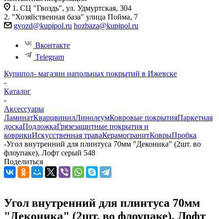
1. СЦ "Гвоздь", ул. Удмуртская, 304
2. "Хозяйственная база" улица Пойма, 7
gvozd@kupipol.ru
hozbaza@kupipol.ru
Вконтакте
Telegram
Купипол- магазин напольных покрытий в Ижевске
-
Каталог
-
Аксессуары
Ламинат
Кварцвинил
Линолеум
Ковровые покрытия
Паркетная
доска
Подложка
Грязезащитные покрытия и
коврики
Искусственная трава
Керамогранит
Ковры
Пробка
-
Угол внутренний для плинтуса 70мм "Деконика" (2шт. во
флоупаке), Лофт серый 548
Поделиться
Угол внутренний для плинтуса 70мм
"Деконика" (2шт. во флоупаке), Лофт