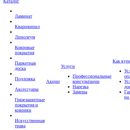
Каталог
Ламинат
Кварцвинил
Линолеум
Ковровые
покрытия
Как куп
Паркетная
Услуги
доска
Ус
Профессиональные
оп
Подложка
Акции
консультации
Ус
Нарезка
до
Аксессуары
Замеры
Га
на
Грязезащитные
покрытия и
коврики
Искусственная
трава