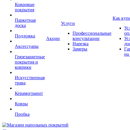
Ковровые
покрытия
Как куп
Паркетная
Услуги
доска
Ус
Профессиональные
оп
Подложка
Акции
консультации
Ус
Нарезка
до
Аксессуары
Замеры
Га
на
Грязезащитные
покрытия и
коврики
Искусственная
трава
Керамогранит
Ковры
Пробка