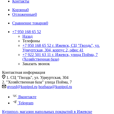
Контакты
Корзина
0
Отложенные
0
Сравнение товаров
0
+7 950 168 65 52
Назад
Телефоны
+7 950 168 65 52
г. Ижевск, СЦ "Гвоздь", ул.
Удмуртская, 304, корпус 2, офис 41
+7 922 501 63 11
г. Ижевск, улица Пойма, 7
(Хозяйственная база)
Заказать звонок
Контактная информация
1. СЦ "Гвоздь", ул. Удмуртская, 304
2. "Хозяйственная база" улица Пойма, 7
gvozd@kupipol.ru
hozbaza@kupipol.ru
Вконтакте
Telegram
Купипол- магазин напольных покрытий в Ижевске