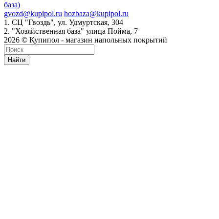
база)
gvozd@kupipol.ru
hozbaza@kupipol.ru
1. СЦ "Гвоздь", ул. Удмуртская, 304
2. "Хозяйственная база" улица Пойма, 7
2026 © Купипол - магазин напольных покрытий
Найти