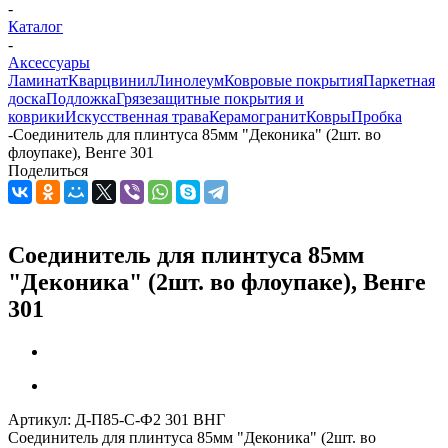
-
Каталог
-
Аксессуары
Ламинат
Кварцвинил
Линолеум
Ковровые покрытия
Паркетная
доска
Подложка
Грязезащитные покрытия и
коврики
Искусственная трава
Керамогранит
Ковры
Пробка
-
Соединитель для плинтуса 85мм "Деконика" (2шт. во
флоупаке), Венге 301
Поделиться
Соединитель для плинтуса 85мм
"Деконика" (2шт. во флоупаке), Венге
301
Артикул:
Д-П85-С-Ф2 301 ВНГ
Соединитель для плинтуса 85мм "Деконика" (2шт. во