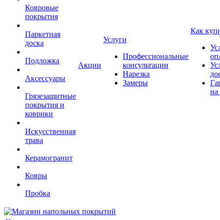
Ковровые
покрытия
Как куп
Паркетная
Услуги
доска
Ус
Профессиональные
оп
Подложка
Акции
консультации
Ус
Нарезка
до
Аксессуары
Замеры
Га
на
Грязезащитные
покрытия и
коврики
Искусственная
трава
Керамогранит
Ковры
Пробка