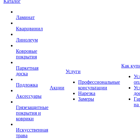
Каталог
Ламинат
Кварцвинил
Линолеум
Ковровые
покрытия
Как куп
Паркетная
Услуги
доска
Ус
Профессиональные
оп
Подложка
Акции
консультации
Ус
Нарезка
до
Аксессуары
Замеры
Га
на
Грязезащитные
покрытия и
коврики
Искусственная
трава