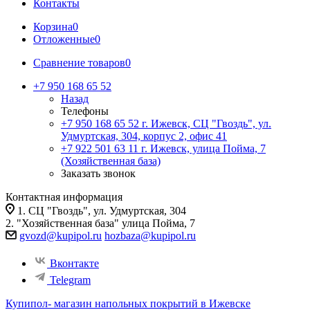
Контакты
Корзина
0
Отложенные
0
Сравнение товаров
0
+7 950 168 65 52
Назад
Телефоны
+7 950 168 65 52
г. Ижевск, СЦ "Гвоздь", ул.
Удмуртская, 304, корпус 2, офис 41
+7 922 501 63 11
г. Ижевск, улица Пойма, 7
(Хозяйственная база)
Заказать звонок
Контактная информация
1. СЦ "Гвоздь", ул. Удмуртская, 304
2. "Хозяйственная база" улица Пойма, 7
gvozd@kupipol.ru
hozbaza@kupipol.ru
Вконтакте
Telegram
Купипол- магазин напольных покрытий в Ижевске