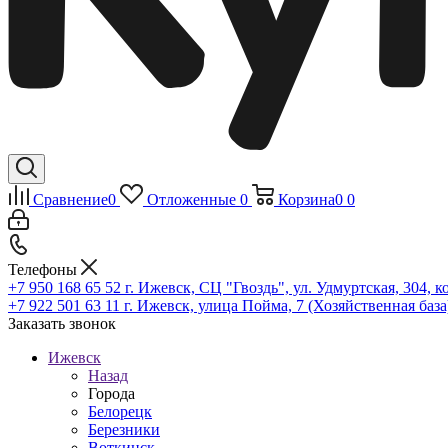
Сравнение
0
Отложенные
0
Корзина
0
0
Телефоны
+7 950 168 65 52
г. Ижевск, СЦ "Гвоздь", ул. Удмуртская, 304, к
+7 922 501 63 11
г. Ижевск, улица Пойма, 7 (Хозяйственная база
Заказать звонок
Ижевск
Назад
Города
Белорецк
Березники
Воткинск