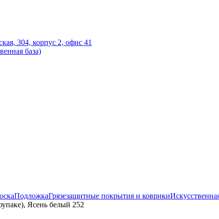
ская, 304, корпус 2, офис 41
венная база)
оска
Подложка
Грязезащитные покрытия и коврики
Искусственная
упаке), Ясень белый 252