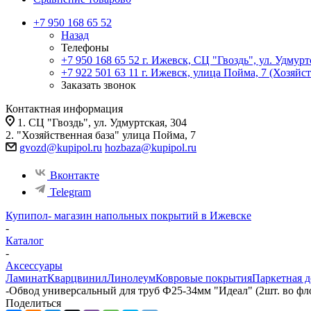
+7 950 168 65 52
Назад
Телефоны
+7 950 168 65 52
г. Ижевск, СЦ "Гвоздь", ул. Удмурт
+7 922 501 63 11
г. Ижевск, улица Пойма, 7 (Хозяйст
Заказать звонок
Контактная информация
1. СЦ "Гвоздь", ул. Удмуртская, 304
2. "Хозяйственная база" улица Пойма, 7
gvozd@kupipol.ru
hozbaza@kupipol.ru
Вконтакте
Telegram
Купипол- магазин напольных покрытий в Ижевске
-
Каталог
-
Аксессуары
Ламинат
Кварцвинил
Линолеум
Ковровые покрытия
Паркетная д
-
Обвод универсальный для труб Ф25-34мм "Идеал" (2шт. во фло
Поделиться