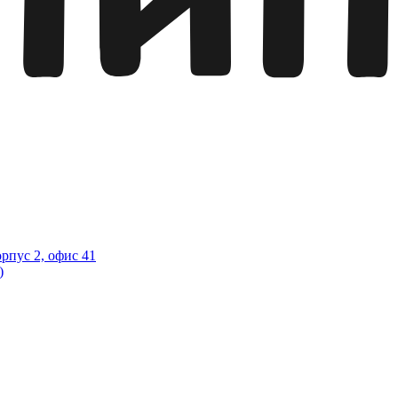
орпус 2, офис 41
)