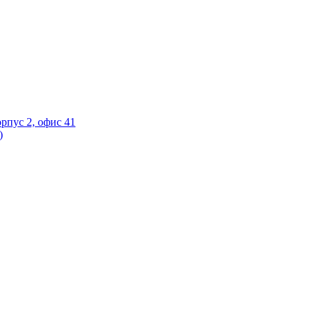
орпус 2, офис 41
)