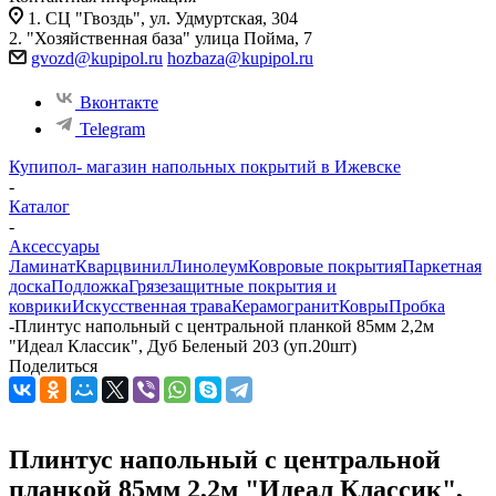
1. СЦ "Гвоздь", ул. Удмуртская, 304
2. "Хозяйственная база" улица Пойма, 7
gvozd@kupipol.ru
hozbaza@kupipol.ru
Вконтакте
Telegram
Купипол- магазин напольных покрытий в Ижевске
-
Каталог
-
Аксессуары
Ламинат
Кварцвинил
Линолеум
Ковровые покрытия
Паркетная
доска
Подложка
Грязезащитные покрытия и
коврики
Искусственная трава
Керамогранит
Ковры
Пробка
-
Плинтус напольный с центральной планкой 85мм 2,2м
"Идеал Классик", Дуб Беленый 203 (уп.20шт)
Поделиться
Плинтус напольный с центральной
планкой 85мм 2,2м "Идеал Классик",