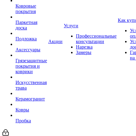
Ковровые
покрытия
Как куп
Паркетная
Услуги
доска
Ус
Профессиональные
оп
Подложка
Акции
консультации
Ус
Нарезка
до
Аксессуары
Замеры
Га
на
Грязезащитные
покрытия и
коврики
Искусственная
трава
Керамогранит
Ковры
Пробка