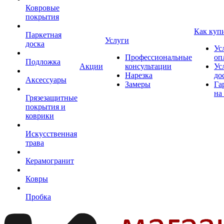
Ковровые
покрытия
Как куп
Паркетная
Услуги
доска
Ус
Профессиональные
оп
Подложка
Акции
консультации
Ус
Нарезка
до
Аксессуары
Замеры
Га
на
Грязезащитные
покрытия и
коврики
Искусственная
трава
Керамогранит
Ковры
Пробка