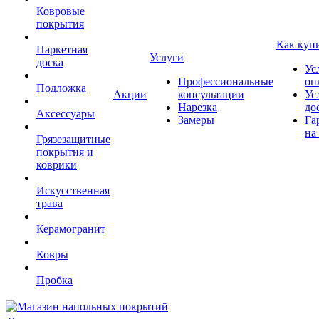
Ковровые
покрытия
Как куп
Паркетная
Услуги
доска
Ус
Профессиональные
оп
Подложка
Акции
консультации
Ус
Нарезка
до
Аксессуары
Замеры
Га
на
Грязезащитные
покрытия и
коврики
Искусственная
трава
Керамогранит
Ковры
Пробка