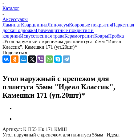
-
Каталог
-
Аксессуары
Ламинат
Кварцвинил
Линолеум
Ковровые покрытия
Паркетная
доска
Подложка
Грязезащитные покрытия и
коврики
Искусственная трава
Керамогранит
Ковры
Пробка
-
Угол наружный с крепежом для плинтуса 55мм "Идеал
Классик", Камешки 171 (уп.20шт)*
Поделиться
Угол наружный с крепежом для
плинтуса 55мм "Идеал Классик",
Камешки 171 (уп.20шт)*
Артикул:
К-П55-Нк 171 КМШ
Угол наружный с крепежом для плинтуса 55мм "Идеал