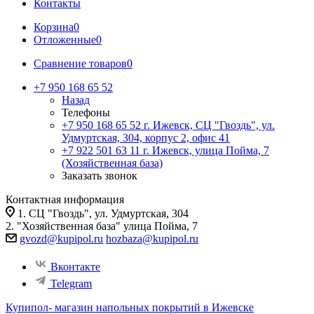
Контакты
Корзина
0
Отложенные
0
Сравнение товаров
0
+7 950 168 65 52
Назад
Телефоны
+7 950 168 65 52
г. Ижевск, СЦ "Гвоздь", ул.
Удмуртская, 304, корпус 2, офис 41
+7 922 501 63 11
г. Ижевск, улица Пойма, 7
(Хозяйственная база)
Заказать звонок
Контактная информация
1. СЦ "Гвоздь", ул. Удмуртская, 304
2. "Хозяйственная база" улица Пойма, 7
gvozd@kupipol.ru
hozbaza@kupipol.ru
Вконтакте
Telegram
Купипол- магазин напольных покрытий в Ижевске