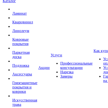
Каталог
Ламинат
Кварцвинил
Линолеум
Ковровые
покрытия
Как куп
Паркетная
Услуги
доска
Ус
Профессиональные
оп
Подложка
Акции
консультации
Ус
Нарезка
до
Аксессуары
Замеры
Га
на
Грязезащитные
покрытия и
коврики
Искусственная
трава