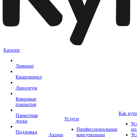
Каталог
Ламинат
Кварцвинил
Линолеум
Ковровые
покрытия
Как куп
Паркетная
Услуги
доска
Ус
Профессиональные
оп
Подложка
Акции
консультации
Ус