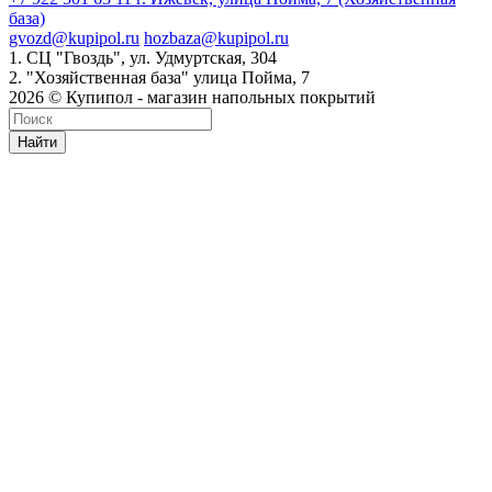
база)
gvozd@kupipol.ru
hozbaza@kupipol.ru
1. СЦ "Гвоздь", ул. Удмуртская, 304
2. "Хозяйственная база" улица Пойма, 7
2026 © Купипол - магазин напольных покрытий
Найти