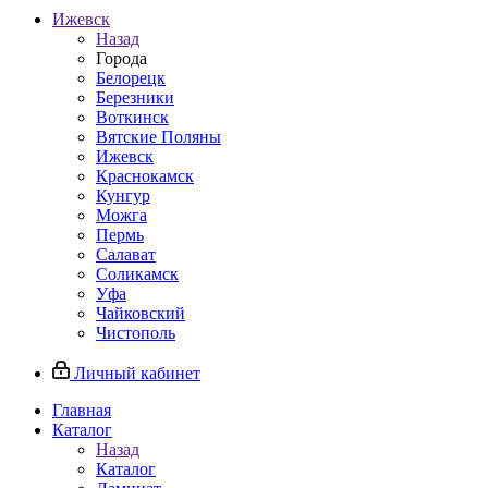
Ижевск
Назад
Города
Белорецк
Березники
Воткинск
Вятские Поляны
Ижевск
Краснокамск
Кунгур
Можга
Пермь
Салават
Соликамск
Уфа
Чайковский
Чистополь
Личный кабинет
Главная
Каталог
Назад
Каталог