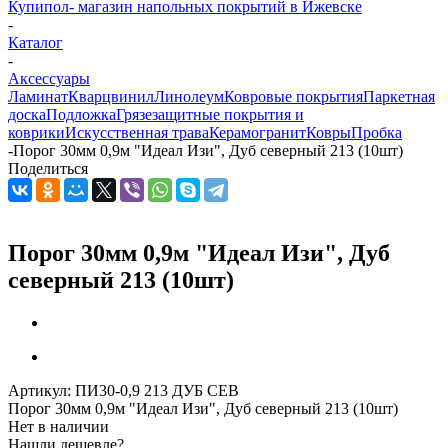
Купипол- магазин напольных покрытий в Ижевске
-
Каталог
-
Аксессуары
Ламинат
Кварцвинил
Линолеум
Ковровые покрытия
Паркетная
доска
Подложка
Грязезащитные покрытия и
коврики
Искусственная трава
Керамогранит
Ковры
Пробка
-
Порог 30мм 0,9м "Идеал Изи", Дуб северный 213 (10шт)
Поделиться
Порог 30мм 0,9м "Идеал Изи", Дуб
северный 213 (10шт)
Артикул:
ПИ30-0,9 213 ДУБ СЕВ
Порог 30мм 0,9м "Идеал Изи", Дуб северный 213 (10шт)
Нет в наличии
Нашли дешевле?