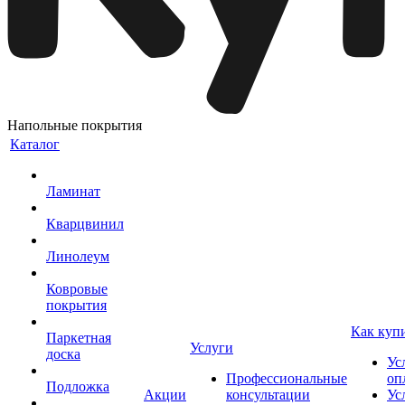
Напольные покрытия
Каталог
Ламинат
Кварцвинил
Линолеум
Ковровые
покрытия
Как куп
Паркетная
Услуги
доска
Ус
Профессиональные
оп
Подложка
Акции
консультации
Ус