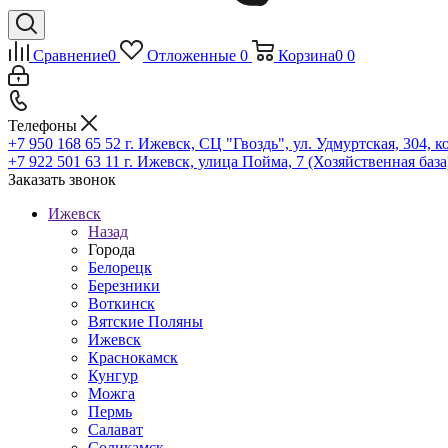
Сравнение
0
Отложенные
0
Корзина
0
0
Телефоны
+7 950 168 65 52
г. Ижевск, СЦ "Гвоздь", ул. Удмуртская, 304, к
+7 922 501 63 11
г. Ижевск, улица Пойма, 7 (Хозяйственная база
Заказать звонок
Ижевск
Назад
Города
Белорецк
Березники
Воткинск
Вятские Поляны
Ижевск
Краснокамск
Кунгур
Можга
Пермь
Салават
Соликамск