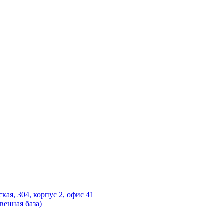
ская, 304, корпус 2, офис 41
венная база)