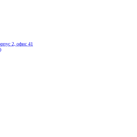
орпус 2, офис 41
)