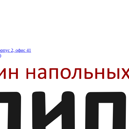
орпус 2, офис 41
)