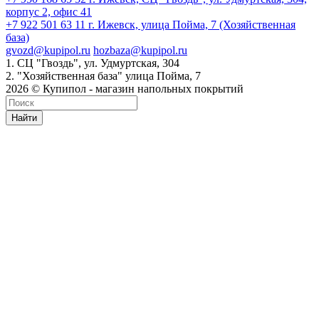
корпус 2, офис 41
+7 922 501 63 11
г. Ижевск, улица Пойма, 7 (Хозяйственная
база)
gvozd@kupipol.ru
hozbaza@kupipol.ru
1. СЦ "Гвоздь", ул. Удмуртская, 304
2. "Хозяйственная база" улица Пойма, 7
2026 © Купипол - магазин напольных покрытий
Найти