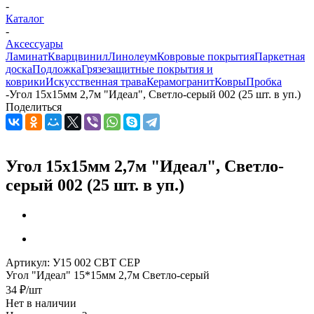
-
Каталог
-
Аксессуары
Ламинат
Кварцвинил
Линолеум
Ковровые покрытия
Паркетная
доска
Подложка
Грязезащитные покрытия и
коврики
Искусственная трава
Керамогранит
Ковры
Пробка
-
Угол 15х15мм 2,7м "Идеал", Светло-серый 002 (25 шт. в уп.)
Поделиться
Угол 15х15мм 2,7м "Идеал", Светло-
серый 002 (25 шт. в уп.)
Артикул:
У15 002 СВТ СЕР
Угол "Идеал" 15*15мм 2,7м Светло-серый
34
₽
/шт
Нет в наличии