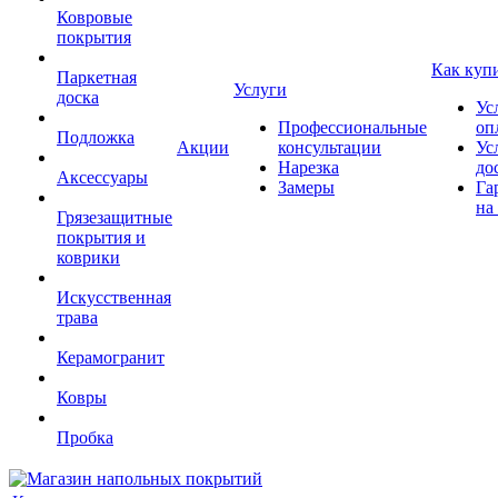
Ковровые
покрытия
Как куп
Паркетная
Услуги
доска
Ус
Профессиональные
оп
Подложка
Акции
консультации
Ус
Нарезка
до
Аксессуары
Замеры
Га
на
Грязезащитные
покрытия и
коврики
Искусственная
трава
Керамогранит
Ковры
Пробка