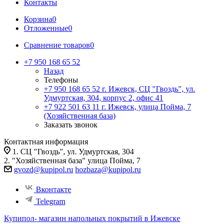
Контакты
Корзина
0
Отложенные
0
Сравнение товаров
0
+7 950 168 65 52
Назад
Телефоны
+7 950 168 65 52
г. Ижевск, СЦ "Гвоздь", ул.
Удмуртская, 304, корпус 2, офис 41
+7 922 501 63 11
г. Ижевск, улица Пойма, 7
(Хозяйственная база)
Заказать звонок
Контактная информация
1. СЦ "Гвоздь", ул. Удмуртская, 304
2. "Хозяйственная база" улица Пойма, 7
gvozd@kupipol.ru
hozbaza@kupipol.ru
Вконтакте
Telegram
Купипол- магазин напольных покрытий в Ижевске