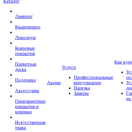
Каталог
Ламинат
Кварцвинил
Линолеум
Ковровые
покрытия
Как куп
Паркетная
Услуги
доска
Ус
Профессиональные
оп
Подложка
Акции
консультации
Ус
Нарезка
до
Аксессуары
Замеры
Га
на
Грязезащитные
покрытия и
коврики
Искусственная
трава