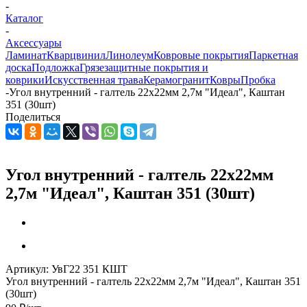
-
Каталог
-
Аксессуары
Ламинат
Кварцвинил
Линолеум
Ковровые покрытия
Паркетная
доска
Подложка
Грязезащитные покрытия и
коврики
Искусственная трава
Керамогранит
Ковры
Пробка
-
Угол внутренний - галтель 22х22мм 2,7м "Идеал", Каштан
351 (30шт)
Поделиться
Угол внутренний - галтель 22х22мм
2,7м "Идеал", Каштан 351 (30шт)
Артикул:
УвГ22 351 КШТ
Угол внутренний - галтель 22х22мм 2,7м "Идеал", Каштан 351
(30шт)