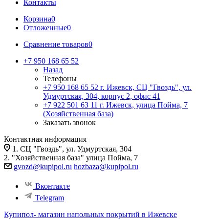
Контакты
Корзина
0
Отложенные
0
Сравнение товаров
0
+7 950 168 65 52
Назад
Телефоны
+7 950 168 65 52
г. Ижевск, СЦ "Гвоздь", ул.
Удмуртская, 304, корпус 2, офис 41
+7 922 501 63 11
г. Ижевск, улица Пойма, 7
(Хозяйственная база)
Заказать звонок
Контактная информация
1. СЦ "Гвоздь", ул. Удмуртская, 304
2. "Хозяйственная база" улица Пойма, 7
gvozd@kupipol.ru
hozbaza@kupipol.ru
Вконтакте
Telegram
Купипол- магазин напольных покрытий в Ижевске