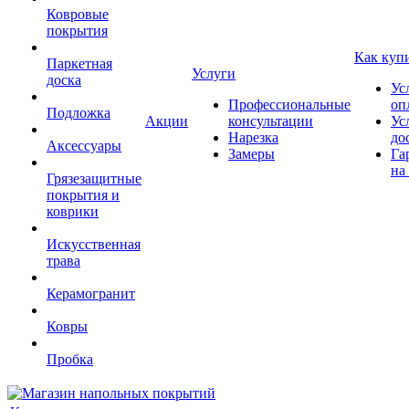
Ковровые
покрытия
Как куп
Паркетная
Услуги
доска
Ус
Профессиональные
оп
Подложка
Акции
консультации
Ус
Нарезка
до
Аксессуары
Замеры
Га
на
Грязезащитные
покрытия и
коврики
Искусственная
трава
Керамогранит
Ковры
Пробка