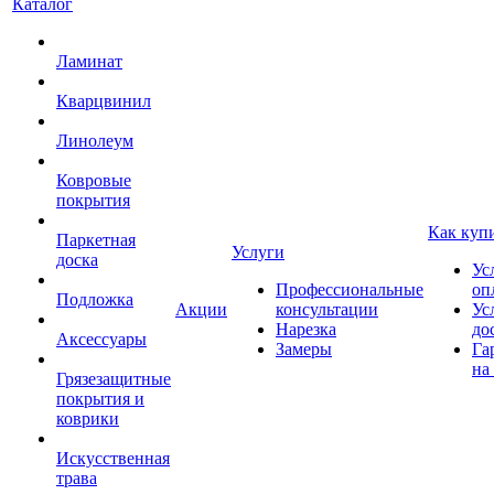
Каталог
Ламинат
Кварцвинил
Линолеум
Ковровые
покрытия
Как куп
Паркетная
Услуги
доска
Ус
Профессиональные
оп
Подложка
Акции
консультации
Ус
Нарезка
до
Аксессуары
Замеры
Га
на
Грязезащитные
покрытия и
коврики
Искусственная
трава