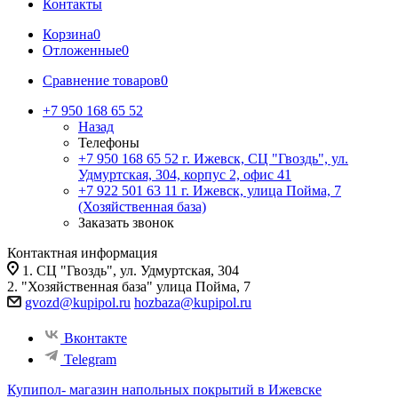
Контакты
Корзина
0
Отложенные
0
Сравнение товаров
0
+7 950 168 65 52
Назад
Телефоны
+7 950 168 65 52
г. Ижевск, СЦ "Гвоздь", ул.
Удмуртская, 304, корпус 2, офис 41
+7 922 501 63 11
г. Ижевск, улица Пойма, 7
(Хозяйственная база)
Заказать звонок
Контактная информация
1. СЦ "Гвоздь", ул. Удмуртская, 304
2. "Хозяйственная база" улица Пойма, 7
gvozd@kupipol.ru
hozbaza@kupipol.ru
Вконтакте
Telegram
Купипол- магазин напольных покрытий в Ижевске