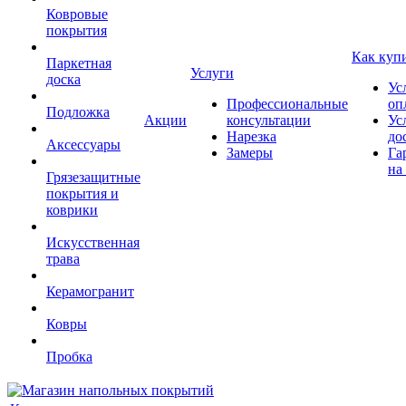
Ковровые
покрытия
Как куп
Паркетная
Услуги
доска
Ус
Профессиональные
оп
Подложка
Акции
консультации
Ус
Нарезка
до
Аксессуары
Замеры
Га
на
Грязезащитные
покрытия и
коврики
Искусственная
трава
Керамогранит
Ковры
Пробка