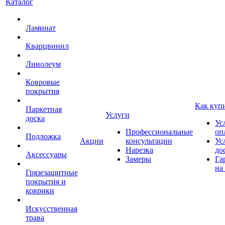
Каталог
Ламинат
Кварцвинил
Линолеум
Ковровые
покрытия
Как куп
Паркетная
Услуги
доска
Ус
Профессиональные
оп
Подложка
Акции
консультации
Ус
Нарезка
до
Аксессуары
Замеры
Га
на
Грязезащитные
покрытия и
коврики
Искусственная
трава