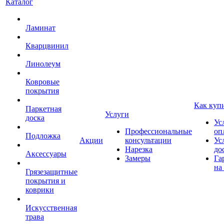
Каталог
Ламинат
Кварцвинил
Линолеум
Ковровые
покрытия
Как куп
Паркетная
Услуги
доска
Ус
Профессиональные
оп
Подложка
Акции
консультации
Ус
Нарезка
до
Аксессуары
Замеры
Га
на
Грязезащитные
покрытия и
коврики
Искусственная
трава