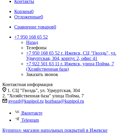
Контакты
Корзина
0
Отложенные
0
Сравнение товаров
0
+7 950 168 65 52
Назад
Телефоны
+7 950 168 65 52
г. Ижевск, СЦ "Гвоздь", ул.
Удмуртская, 304, корпус 2, офис 41
+7 922 501 63 11
г. Ижевск, улица Пойма, 7
(Хозяйственная база)
Заказать звонок
Контактная информация
1. СЦ "Гвоздь", ул. Удмуртская, 304
2. "Хозяйственная база" улица Пойма, 7
gvozd@kupipol.ru
hozbaza@kupipol.ru
Вконтакте
Telegram
Купипол- магазин напольных покрытий в Ижевске