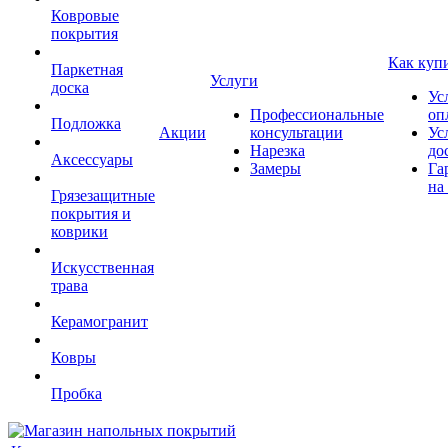
Ковровые
покрытия
Как куп
Паркетная
Услуги
доска
Ус
Профессиональные
оп
Подложка
Акции
консультации
Ус
Нарезка
до
Аксессуары
Замеры
Га
на
Грязезащитные
покрытия и
коврики
Искусственная
трава
Керамогранит
Ковры
Пробка