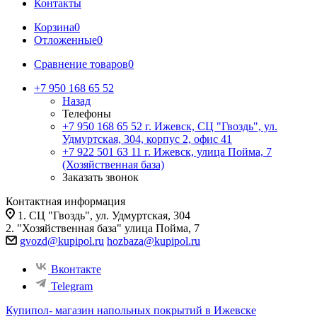
Контакты
Корзина
0
Отложенные
0
Сравнение товаров
0
+7 950 168 65 52
Назад
Телефоны
+7 950 168 65 52
г. Ижевск, СЦ "Гвоздь", ул.
Удмуртская, 304, корпус 2, офис 41
+7 922 501 63 11
г. Ижевск, улица Пойма, 7
(Хозяйственная база)
Заказать звонок
Контактная информация
1. СЦ "Гвоздь", ул. Удмуртская, 304
2. "Хозяйственная база" улица Пойма, 7
gvozd@kupipol.ru
hozbaza@kupipol.ru
Вконтакте
Telegram
Купипол- магазин напольных покрытий в Ижевске