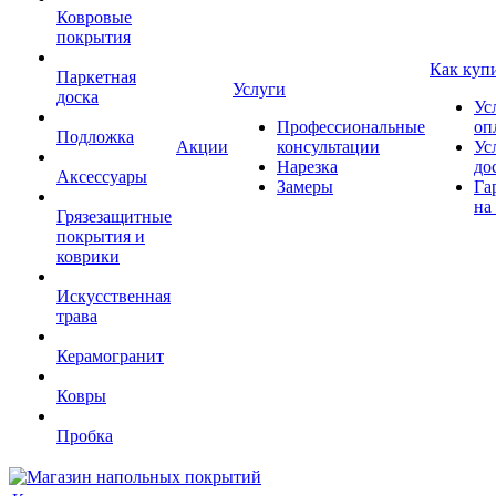
Ковровые
покрытия
Как куп
Паркетная
Услуги
доска
Ус
Профессиональные
оп
Подложка
Акции
консультации
Ус
Нарезка
до
Аксессуары
Замеры
Га
на
Грязезащитные
покрытия и
коврики
Искусственная
трава
Керамогранит
Ковры
Пробка