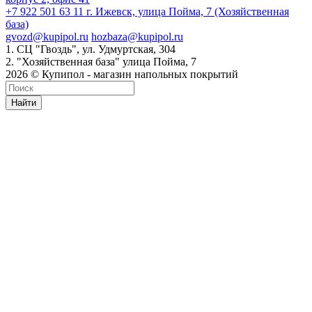
+7 922 501 63 11
г. Ижевск, улица Пойма, 7 (Хозяйственная
база)
gvozd@kupipol.ru
hozbaza@kupipol.ru
1. СЦ "Гвоздь", ул. Удмуртская, 304
2. "Хозяйственная база" улица Пойма, 7
2026 © Купипол - магазин напольных покрытий
Найти