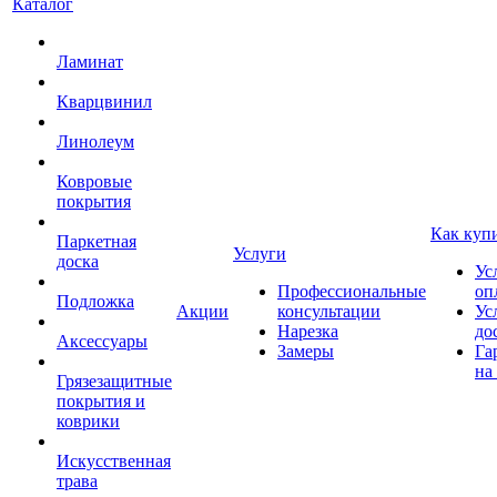
Каталог
Ламинат
Кварцвинил
Линолеум
Ковровые
покрытия
Как куп
Паркетная
Услуги
доска
Ус
Профессиональные
оп
Подложка
Акции
консультации
Ус
Нарезка
до
Аксессуары
Замеры
Га
на
Грязезащитные
покрытия и
коврики
Искусственная
трава