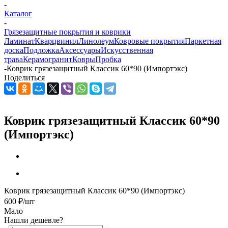
-
Каталог
-
Грязезащитные покрытия и коврики
Ламинат
Кварцвинил
Линолеум
Ковровые покрытия
Паркетная
доска
Подложка
Аксессуары
Искусственная
трава
Керамогранит
Ковры
Пробка
-
Коврик грязезащитный Классик 60*90 (Импортэкс)
Поделиться
Коврик грязезащитный Классик 60*90
(Импортэкс)
Коврик грязезащитный Классик 60*90 (Импортэкс)
600
₽
/шт
Мало
Нашли дешевле?