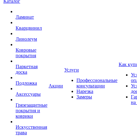
Каталог
Ламинат
Кварцвинил
Линолеум
Ковровые
покрытия
Как куп
Паркетная
Услуги
доска
Ус
Профессиональные
оп
Подложка
Акции
консультации
Ус
Нарезка
до
Аксессуары
Замеры
Га
на
Грязезащитные
покрытия и
коврики
Искусственная
трава