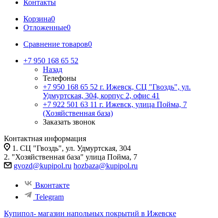
Контакты
Корзина
0
Отложенные
0
Сравнение товаров
0
+7 950 168 65 52
Назад
Телефоны
+7 950 168 65 52
г. Ижевск, СЦ "Гвоздь", ул.
Удмуртская, 304, корпус 2, офис 41
+7 922 501 63 11
г. Ижевск, улица Пойма, 7
(Хозяйственная база)
Заказать звонок
Контактная информация
1. СЦ "Гвоздь", ул. Удмуртская, 304
2. "Хозяйственная база" улица Пойма, 7
gvozd@kupipol.ru
hozbaza@kupipol.ru
Вконтакте
Telegram
Купипол- магазин напольных покрытий в Ижевске