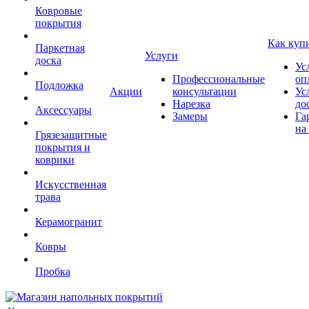
Ковровые
покрытия
Как куп
Паркетная
Услуги
доска
Ус
Профессиональные
оп
Подложка
Акции
консультации
Ус
Нарезка
до
Аксессуары
Замеры
Га
на
Грязезащитные
покрытия и
коврики
Искусственная
трава
Керамогранит
Ковры
Пробка