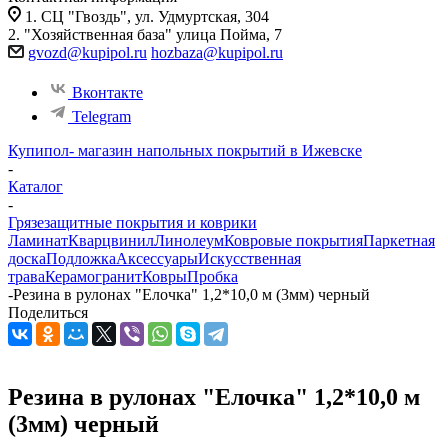
1. СЦ "Гвоздь", ул. Удмуртская, 304
2. "Хозяйственная база" улица Пойма, 7
gvozd@kupipol.ru
hozbaza@kupipol.ru
Вконтакте
Telegram
Купипол- магазин напольных покрытий в Ижевске
-
Каталог
-
Грязезащитные покрытия и коврики
Ламинат
Кварцвинил
Линолеум
Ковровые покрытия
Паркетная
доска
Подложка
Аксессуары
Искусственная
трава
Керамогранит
Ковры
Пробка
-
Резина в рулонах "Елочка" 1,2*10,0 м (3мм) черный
Поделиться
Резина в рулонах "Елочка" 1,2*10,0 м
(3мм) черный