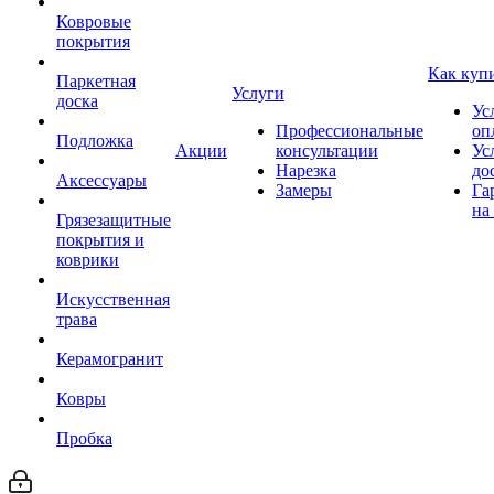
Ковровые
покрытия
Как куп
Паркетная
Услуги
доска
Ус
Профессиональные
оп
Подложка
Акции
консультации
Ус
Нарезка
до
Аксессуары
Замеры
Га
на
Грязезащитные
покрытия и
коврики
Искусственная
трава
Керамогранит
Ковры
Пробка