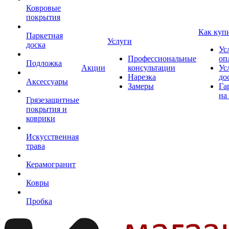
Ковровые
покрытия
Как куп
Паркетная
Услуги
доска
Ус
Профессиональные
оп
Подложка
Акции
консультации
Ус
Нарезка
до
Аксессуары
Замеры
Га
на
Грязезащитные
покрытия и
коврики
Искусственная
трава
Керамогранит
Ковры
Пробка