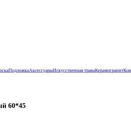
оска
Подложка
Аксессуары
Искусственная трава
Керамогранит
Ко
й 60*45