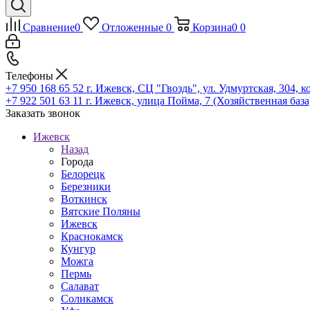
Сравнение
0
Отложенные
0
Корзина
0
0
Телефоны
+7 950 168 65 52
г. Ижевск, СЦ "Гвоздь", ул. Удмуртская, 304, к
+7 922 501 63 11
г. Ижевск, улица Пойма, 7 (Хозяйственная база
Заказать звонок
Ижевск
Назад
Города
Белорецк
Березники
Воткинск
Вятские Поляны
Ижевск
Краснокамск
Кунгур
Можга
Пермь
Салават
Соликамск