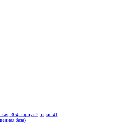
ская, 304, корпус 2, офис 41
венная база)