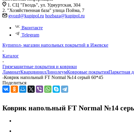
1. СЦ "Гвоздь", ул. Удмуртская, 304
2. "Хозяйственная база" улица Пойма, 7
gvozd@kupipol.ru
hozbaza@kupipol.ru
Вконтакте
Telegram
Купипол- магазин напольных покрытий в Ижевске
-
Каталог
-
Грязезащитные покрытия и коврики
Ламинат
Кварцвинил
Линолеум
Ковровые покрытия
Паркетная д
-
Коврик напольный FT Normal №14 серый 60*45
Поделиться
Коврик напольный FT Normal №14 серы