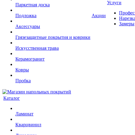
Услуги
Паркетная доска
Профес
Подложка
Акции
Нарезк
Замеры
Аксессуары
Грязезащитные покрытия и коврики
Искусственная трава
Керамогранит
Ковры
Пробка
Каталог
Ламинат
Кварцвинил