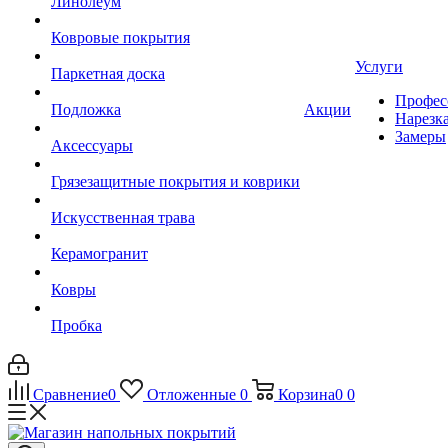
Линолеум
Ковровые покрытия
Услуги
Паркетная доска
Профес
Подложка
Акции
Нарезк
Замеры
Аксессуары
Грязезащитные покрытия и коврики
Искусственная трава
Керамогранит
Ковры
Пробка
Сравнение
0
Отложенные
0
Корзина
0
0