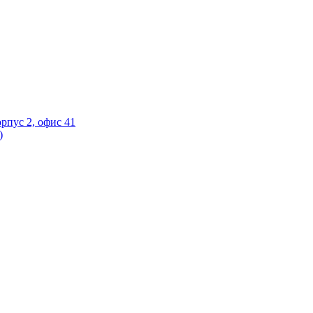
орпус 2, офис 41
)