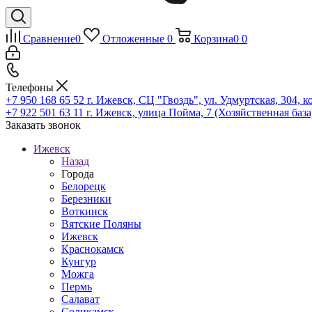
Сравнение
0
Отложенные
0
Корзина
0
0
Телефоны
+7 950 168 65 52
г. Ижевск, СЦ "Гвоздь", ул. Удмуртская, 304, к
+7 922 501 63 11
г. Ижевск, улица Пойма, 7 (Хозяйственная база
Заказать звонок
Ижевск
Назад
Города
Белорецк
Березники
Воткинск
Вятские Поляны
Ижевск
Краснокамск
Кунгур
Можга
Пермь
Салават
Соликамск