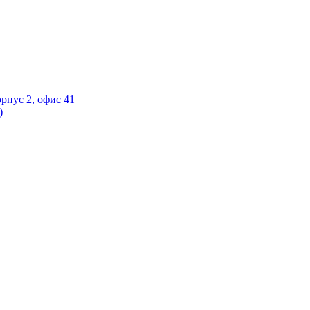
орпус 2, офис 41
)