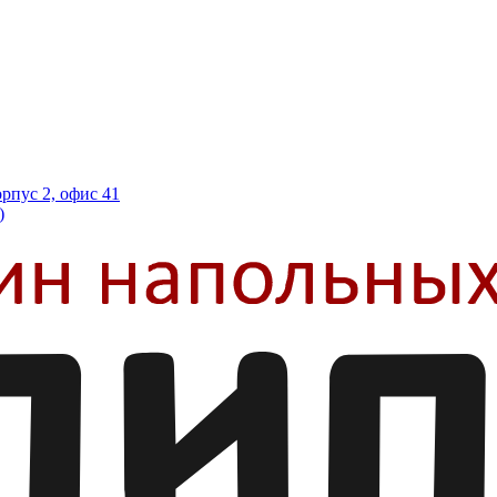
орпус 2, офис 41
)