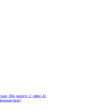
ская, 304, корпус 2, офис 41
венная база)