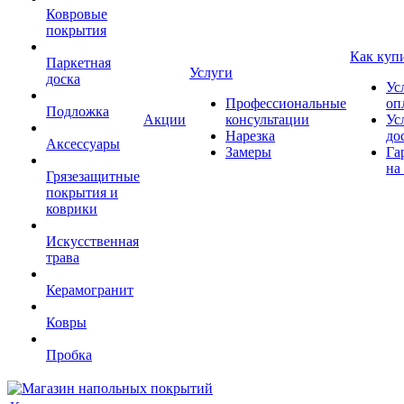
Ковровые
покрытия
Как куп
Паркетная
Услуги
доска
Ус
Профессиональные
оп
Подложка
Акции
консультации
Ус
Нарезка
до
Аксессуары
Замеры
Га
на
Грязезащитные
покрытия и
коврики
Искусственная
трава
Керамогранит
Ковры
Пробка