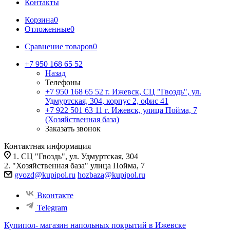
Контакты
Корзина
0
Отложенные
0
Сравнение товаров
0
+7 950 168 65 52
Назад
Телефоны
+7 950 168 65 52
г. Ижевск, СЦ "Гвоздь", ул.
Удмуртская, 304, корпус 2, офис 41
+7 922 501 63 11
г. Ижевск, улица Пойма, 7
(Хозяйственная база)
Заказать звонок
Контактная информация
1. СЦ "Гвоздь", ул. Удмуртская, 304
2. "Хозяйственная база" улица Пойма, 7
gvozd@kupipol.ru
hozbaza@kupipol.ru
Вконтакте
Telegram
Купипол- магазин напольных покрытий в Ижевске