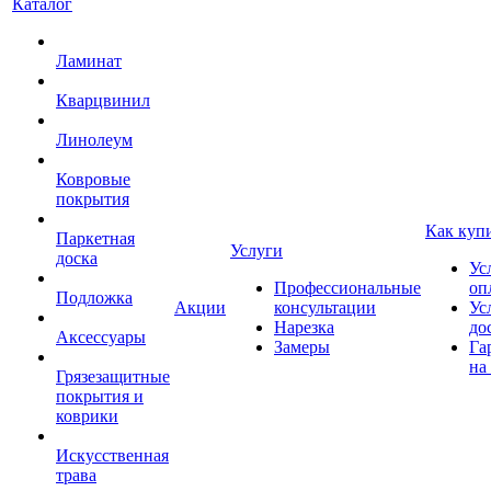
Каталог
Ламинат
Кварцвинил
Линолеум
Ковровые
покрытия
Как куп
Паркетная
Услуги
доска
Ус
Профессиональные
оп
Подложка
Акции
консультации
Ус
Нарезка
до
Аксессуары
Замеры
Га
на
Грязезащитные
покрытия и
коврики
Искусственная
трава