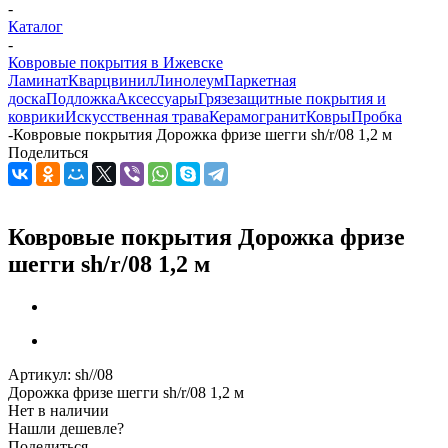
-
Каталог
-
Ковровые покрытия в Ижевске
Ламинат
Кварцвинил
Линолеум
Паркетная
доска
Подложка
Аксессуары
Грязезащитные покрытия и
коврики
Искусственная трава
Керамогранит
Ковры
Пробка
-
Ковровые покрытия Дорожка фризе шегги sh/r/08 1,2 м
Поделиться
Ковровые покрытия Дорожка фризе
шегги sh/r/08 1,2 м
Артикул:
sh//08
Дорожка фризе шегги sh/r/08 1,2 м
Нет в наличии
Нашли дешевле?
Поделиться