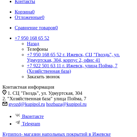
Контакты
Корзина
0
Отложенные
0
Сравнение товаров
0
+7 950 168 65 52
Назад
Телефоны
+7 950 168 65 52
г. Ижевск, СЦ "Гвоздь", ул.
Удмуртская, 304, корпус 2, офис 41
+7 922 501 63 11
г. Ижевск, улица Пойма, 7
(Хозяйственная база)
Заказать звонок
Контактная информация
1. СЦ "Гвоздь", ул. Удмуртская, 304
2. "Хозяйственная база" улица Пойма, 7
gvozd@kupipol.ru
hozbaza@kupipol.ru
Вконтакте
Telegram
Купипол- магазин напольных покрытий в Ижевске