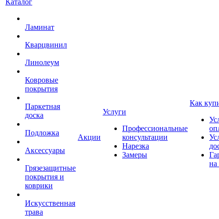
Каталог
Ламинат
Кварцвинил
Линолеум
Ковровые
покрытия
Как куп
Паркетная
Услуги
доска
Ус
Профессиональные
оп
Подложка
Акции
консультации
Ус
Нарезка
до
Аксессуары
Замеры
Га
на
Грязезащитные
покрытия и
коврики
Искусственная
трава