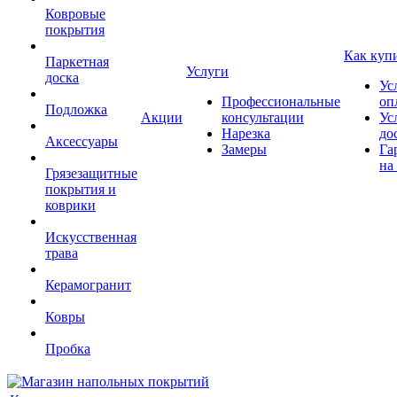
Ковровые
покрытия
Как куп
Паркетная
Услуги
доска
Ус
Профессиональные
оп
Подложка
Акции
консультации
Ус
Нарезка
до
Аксессуары
Замеры
Га
на
Грязезащитные
покрытия и
коврики
Искусственная
трава
Керамогранит
Ковры
Пробка