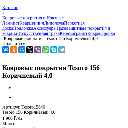
-
Каталог
-
Ковровые покрытия в Ижевске
Ламинат
Кварцвинил
Линолеум
Паркетная
доска
Подложка
Аксессуары
Грязезащитные покрытия и
коврики
Искусственная трава
Керамогранит
Ковры
Пробка
-
Ковровые покрытия Tesoro 156 Коричневый 4,0
Поделиться
Ковровые покрытия Tesoro 156
Коричневый 4,0
Артикул:
Tesoro15640
Tesoro 156 Коричневый 4,0
1 900
₽
/м2
Много