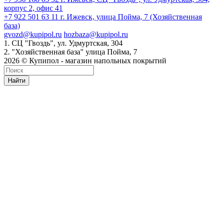
корпус 2, офис 41
+7 922 501 63 11
г. Ижевск, улица Пойма, 7 (Хозяйственная
база)
gvozd@kupipol.ru
hozbaza@kupipol.ru
1. СЦ "Гвоздь", ул. Удмуртская, 304
2. "Хозяйственная база" улица Пойма, 7
2026 © Купипол - магазин напольных покрытий
Найти