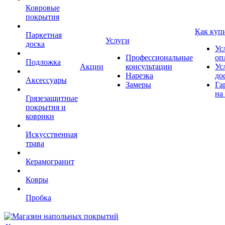
Ковровые
покрытия
Как куп
Паркетная
Услуги
доска
Ус
Профессиональные
оп
Подложка
Акции
консультации
Ус
Нарезка
до
Аксессуары
Замеры
Га
на
Грязезащитные
покрытия и
коврики
Искусственная
трава
Керамогранит
Ковры
Пробка