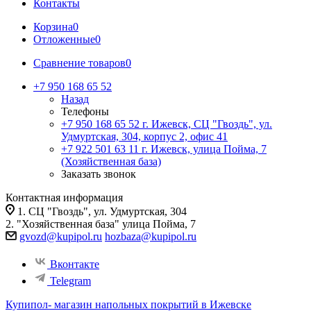
Контакты
Корзина
0
Отложенные
0
Сравнение товаров
0
+7 950 168 65 52
Назад
Телефоны
+7 950 168 65 52
г. Ижевск, СЦ "Гвоздь", ул.
Удмуртская, 304, корпус 2, офис 41
+7 922 501 63 11
г. Ижевск, улица Пойма, 7
(Хозяйственная база)
Заказать звонок
Контактная информация
1. СЦ "Гвоздь", ул. Удмуртская, 304
2. "Хозяйственная база" улица Пойма, 7
gvozd@kupipol.ru
hozbaza@kupipol.ru
Вконтакте
Telegram
Купипол- магазин напольных покрытий в Ижевске