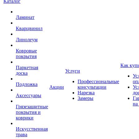
Каталог
Ламинат
Кварцвинил
Линолеум
Ковровые
покрытия
Как куп
Паркетная
Услуги
доска
Ус
Профессиональные
оп
Подложка
Акции
консультации
Ус
Нарезка
до
Аксессуары
Замеры
Га
на
Грязезащитные
покрытия и
коврики
Искусственная
трава