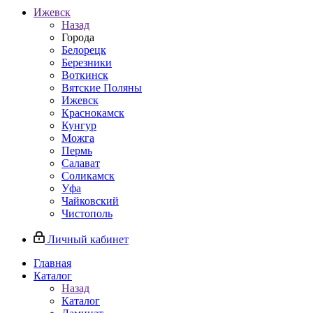
Ижевск
Назад
Города
Белорецк
Березники
Воткинск
Вятские Поляны
Ижевск
Краснокамск
Кунгур
Можга
Пермь
Салават
Соликамск
Уфа
Чайковский
Чистополь
Личный кабинет
Главная
Каталог
Назад
Каталог