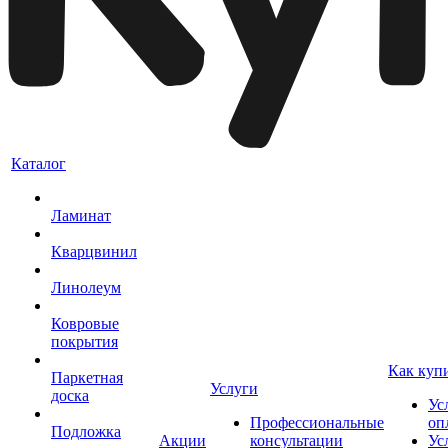
Каталог
Ламинат
Кварцвинил
Линолеум
Ковровые
покрытия
Как куп
Паркетная
Услуги
доска
Ус
Профессиональные
оп
Подложка
Акции
консультации
Ус