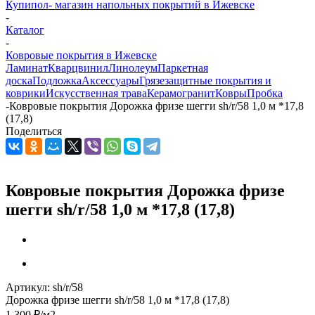
Купипол- магазин напольных покрытий в Ижевске
-
Каталог
-
Ковровые покрытия в Ижевске
Ламинат
Кварцвинил
Линолеум
Паркетная
доска
Подложка
Аксессуары
Грязезащитные покрытия и
коврики
Искусственная трава
Керамогранит
Ковры
Пробка
-
Ковровые покрытия Дорожка фризе шегги sh/r/58 1,0 м *17,8
(17,8)
Поделиться
Ковровые покрытия Дорожка фризе
шегги sh/r/58 1,0 м *17,8 (17,8)
Артикул:
sh/r/58
Дорожка фризе шегги sh/r/58 1,0 м *17,8 (17,8)
1 300
₽
/м2