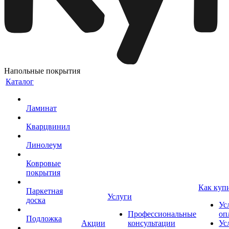
Напольные покрытия
Каталог
Ламинат
Кварцвинил
Линолеум
Ковровые
покрытия
Как куп
Паркетная
Услуги
доска
Ус
Профессиональные
оп
Подложка
Акции
консультации
Ус