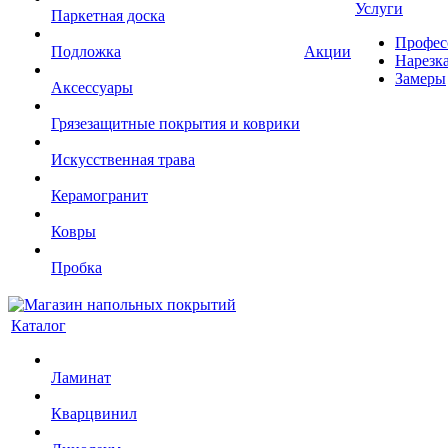
Услуги
Паркетная доска
Профес
Подложка
Акции
Нарезк
Замеры
Аксессуары
Грязезащитные покрытия и коврики
Искусственная трава
Керамогранит
Ковры
Пробка
Каталог
Ламинат
Кварцвинил