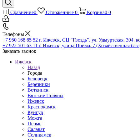
Сравнение
0
Отложенные
0
Корзина
0
0
Телефоны
+7 950 168 65 52
г. Ижевск, СЦ "Гвоздь", ул. Удмуртская, 304, к
+7 922 501 63 11
г. Ижевск, улица Пойма, 7 (Хозяйственная база
Заказать звонок
Ижевск
Назад
Города
Белорецк
Березники
Воткинск
Вятские Поляны
Ижевск
Краснокамск
Кунгур
Можга
Пермь
Салават
Соликамск