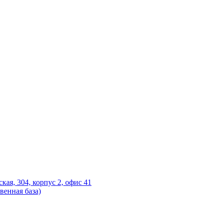
ская, 304, корпус 2, офис 41
венная база)