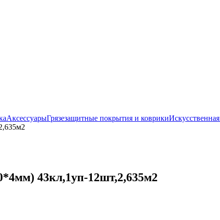
ка
Аксессуары
Грязезащитные покрытия и коврики
Искусственная
2,635м2
*4мм) 43кл,1уп-12шт,2,635м2