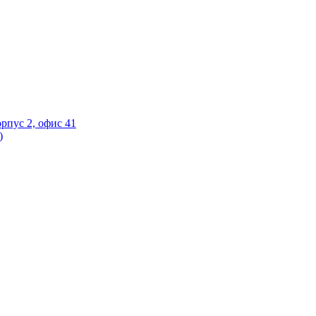
орпус 2, офис 41
)