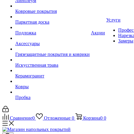
Линолеум
Ковровые покрытия
Услуги
Паркетная доска
Профес
Подложка
Акции
Нарезк
Замеры
Аксессуары
Грязезащитные покрытия и коврики
Искусственная трава
Керамогранит
Ковры
Пробка
Сравнение
0
Отложенные
0
Корзина
0
0