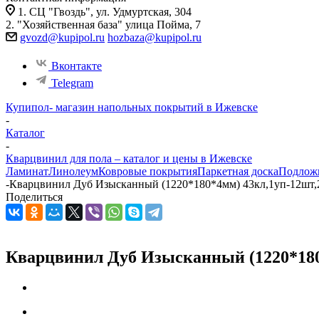
1. СЦ "Гвоздь", ул. Удмуртская, 304
2. "Хозяйственная база" улица Пойма, 7
gvozd@kupipol.ru
hozbaza@kupipol.ru
Вконтакте
Telegram
Купипол- магазин напольных покрытий в Ижевске
-
Каталог
-
Кварцвинил для пола – каталог и цены в Ижевске
Ламинат
Линолеум
Ковровые покрытия
Паркетная доска
Подлож
-
Кварцвинил Дуб Изысканный (1220*180*4мм) 43кл,1уп-12шт,
Поделиться
Кварцвинил Дуб Изысканный (1220*180