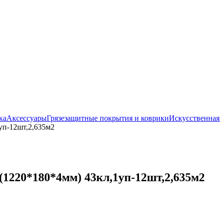
ка
Аксессуары
Грязезащитные покрытия и коврики
Искусственная
уп-12шт,2,635м2
1220*180*4мм) 43кл,1уп-12шт,2,635м2