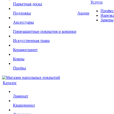
Услуги
Паркетная доска
Профес
Подложка
Акции
Нарезк
Замеры
Аксессуары
Грязезащитные покрытия и коврики
Искусственная трава
Керамогранит
Ковры
Пробка
Каталог
Ламинат
Кварцвинил