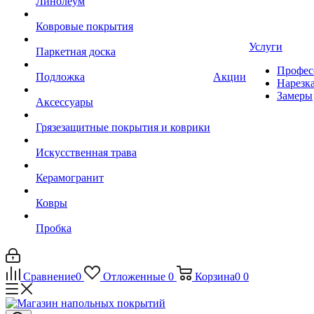
Линолеум
Ковровые покрытия
Услуги
Паркетная доска
Профес
Подложка
Акции
Нарезк
Замеры
Аксессуары
Грязезащитные покрытия и коврики
Искусственная трава
Керамогранит
Ковры
Пробка
Сравнение
0
Отложенные
0
Корзина
0
0