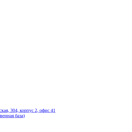
ская, 304, корпус 2, офис 41
венная база)