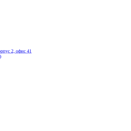
орпус 2, офис 41
)