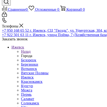
Сравнение
0
Отложенные
0
Корзина
0
0
Телефоны
+7 950 168 65 52
г. Ижевск, СЦ "Гвоздь", ул. Удмуртская, 304, к
+7 922 501 63 11
г. Ижевск, улица Пойма, 7 (Хозяйственная база
Заказать звонок
Ижевск
Назад
Города
Белорецк
Березники
Воткинск
Вятские Поляны
Ижевск
Краснокамск
Кунгур
Можга
Пермь
Салават
Соликамск