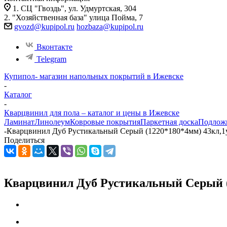
1. СЦ "Гвоздь", ул. Удмуртская, 304
2. "Хозяйственная база" улица Пойма, 7
gvozd@kupipol.ru
hozbaza@kupipol.ru
Вконтакте
Telegram
Купипол- магазин напольных покрытий в Ижевске
-
Каталог
-
Кварцвинил для пола – каталог и цены в Ижевске
Ламинат
Линолеум
Ковровые покрытия
Паркетная доска
Подлож
-
Кварцвинил Дуб Рустикальный Cерый (1220*180*4мм) 43кл,1
Поделиться
Кварцвинил Дуб Рустикальный Cерый (