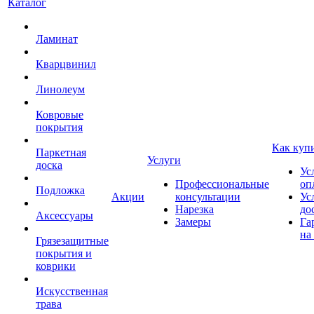
Каталог
Ламинат
Кварцвинил
Линолеум
Ковровые
покрытия
Как куп
Паркетная
Услуги
доска
Ус
Профессиональные
оп
Подложка
Акции
консультации
Ус
Нарезка
до
Аксессуары
Замеры
Га
на
Грязезащитные
покрытия и
коврики
Искусственная
трава