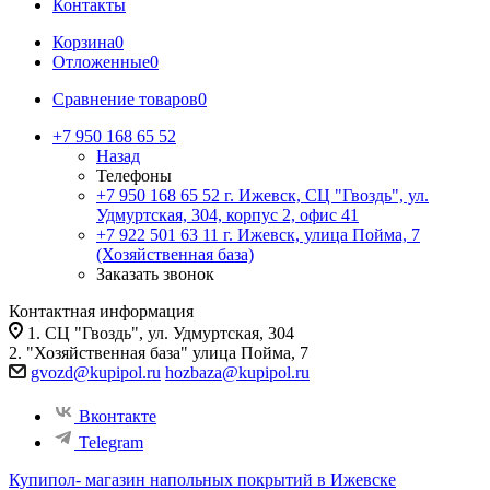
Контакты
Корзина
0
Отложенные
0
Сравнение товаров
0
+7 950 168 65 52
Назад
Телефоны
+7 950 168 65 52
г. Ижевск, СЦ "Гвоздь", ул.
Удмуртская, 304, корпус 2, офис 41
+7 922 501 63 11
г. Ижевск, улица Пойма, 7
(Хозяйственная база)
Заказать звонок
Контактная информация
1. СЦ "Гвоздь", ул. Удмуртская, 304
2. "Хозяйственная база" улица Пойма, 7
gvozd@kupipol.ru
hozbaza@kupipol.ru
Вконтакте
Telegram
Купипол- магазин напольных покрытий в Ижевске