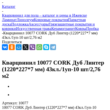
-
Каталог
-
Кварцвинил для пола – каталог и цены в Ижевске
Ламинат
Линолеум
Ковровые покрытия
Паркетная
доска
Подложка
Аксессуары
Грязезащитные покрытия и
коврики
Искусственная трава
Керамогранит
Ковры
Пробка
-
Кварцвинил 10077 CORK Дуб Линтер (1220*227*7 мм)
43кл./1уп-10 шт/2,76 м2
Поделиться
Кварцвинил 10077 CORK Дуб Линтер
(1220*227*7 мм) 43кл./1уп-10 шт/2,76
м2
Артикул:
10077
10077 CORK Дуб Линтер (1220*227*7 мм) 43кл./1уп-10