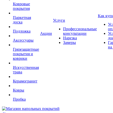
Ковровые
покрытия
Как куп
Паркетная
Услуги
доска
Ус
Профессиональные
оп
Подложка
Акции
консультации
Ус
Нарезка
до
Аксессуары
Замеры
Га
на
Грязезащитные
покрытия и
коврики
Искусственная
трава
Керамогранит
Ковры
Пробка