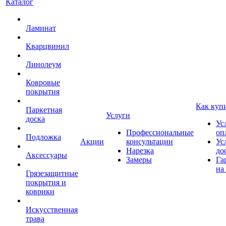
Каталог
Ламинат
Кварцвинил
Линолеум
Ковровые
покрытия
Как куп
Паркетная
Услуги
доска
Ус
Профессиональные
оп
Подложка
Акции
консультации
Ус
Нарезка
до
Аксессуары
Замеры
Га
на
Грязезащитные
покрытия и
коврики
Искусственная
трава