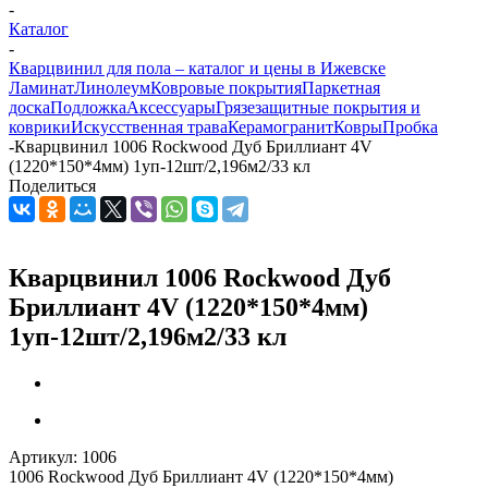
-
Каталог
-
Кварцвинил для пола – каталог и цены в Ижевске
Ламинат
Линолеум
Ковровые покрытия
Паркетная
доска
Подложка
Аксессуары
Грязезащитные покрытия и
коврики
Искусственная трава
Керамогранит
Ковры
Пробка
-
Кварцвинил 1006 Rockwood Дуб Бриллиант 4V
(1220*150*4мм) 1уп-12шт/2,196м2/33 кл
Поделиться
Кварцвинил 1006 Rockwood Дуб
Бриллиант 4V (1220*150*4мм)
1уп-12шт/2,196м2/33 кл
Артикул:
1006
1006 Rockwood Дуб Бриллиант 4V (1220*150*4мм)