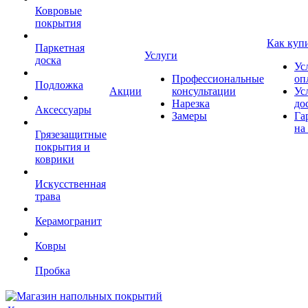
Ковровые
покрытия
Как куп
Паркетная
Услуги
доска
Ус
Профессиональные
оп
Подложка
Акции
консультации
Ус
Нарезка
до
Аксессуары
Замеры
Га
на
Грязезащитные
покрытия и
коврики
Искусственная
трава
Керамогранит
Ковры
Пробка