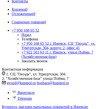
Контакты
Корзина
0
Отложенные
0
Сравнение товаров
0
+7 950 168 65 52
Назад
Телефоны
+7 950 168 65 52
г. Ижевск, СЦ "Гвоздь", ул.
Удмуртская, 304, корпус 2, офис 41
+7 922 501 63 11
г. Ижевск, улица Пойма, 7
(Хозяйственная база)
Заказать звонок
Контактная информация
1. СЦ "Гвоздь", ул. Удмуртская, 304
2. "Хозяйственная база" улица Пойма, 7
gvozd@kupipol.ru
hozbaza@kupipol.ru
Вконтакте
Telegram
Купипол- магазин напольных покрытий в Ижевске