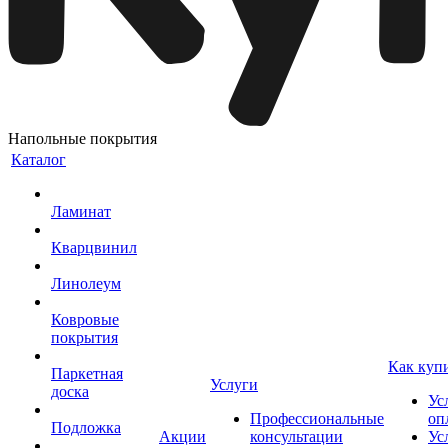
Напольные покрытия
Каталог
Ламинат
Кварцвинил
Линолеум
Ковровые
покрытия
Как куп
Паркетная
Услуги
доска
Ус
Профессиональные
оп
Подложка
Акции
консультации
Ус