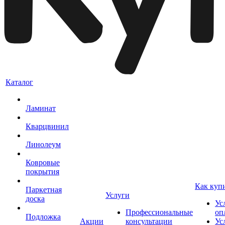
Каталог
Ламинат
Кварцвинил
Линолеум
Ковровые
покрытия
Как куп
Паркетная
Услуги
доска
Ус
Профессиональные
оп
Подложка
Акции
консультации
Ус