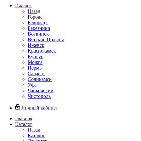
Ижевск
Назад
Города
Белорецк
Березники
Воткинск
Вятские Поляны
Ижевск
Краснокамск
Кунгур
Можга
Пермь
Салават
Соликамск
Уфа
Чайковский
Чистополь
Личный кабинет
Главная
Каталог
Назад
Каталог