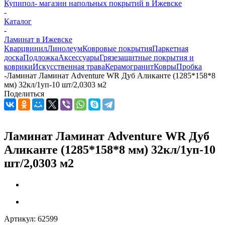
Купипол- магазин напольных покрытий в Ижевске
-
Каталог
-
Ламинат в Ижевске
Кварцвинил
Линолеум
Ковровые покрытия
Паркетная
доска
Подложка
Аксессуары
Грязезащитные покрытия и
коврики
Искусственная трава
Керамогранит
Ковры
Пробка
-
Ламинат Ламинат Adventure WR Дуб Аликанте (1285*158*8
мм) 32кл/1уп-10 шт/2,0303 м2
Поделиться
Ламинат Ламинат Adventure WR Дуб
Аликанте (1285*158*8 мм) 32кл/1уп-10
шт/2,0303 м2
Артикул:
62599