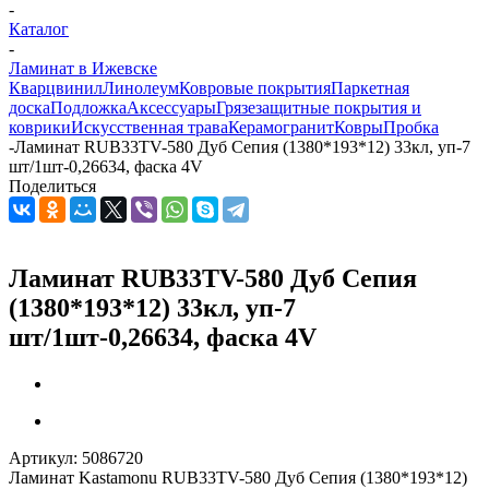
-
Каталог
-
Ламинат в Ижевске
Кварцвинил
Линолеум
Ковровые покрытия
Паркетная
доска
Подложка
Аксессуары
Грязезащитные покрытия и
коврики
Искусственная трава
Керамогранит
Ковры
Пробка
-
Ламинат RUB33ТV-580 Дуб Сепия (1380*193*12) 33кл, уп-7
шт/1шт-0,26634, фаска 4V
Поделиться
Ламинат RUB33ТV-580 Дуб Сепия
(1380*193*12) 33кл, уп-7
шт/1шт-0,26634, фаска 4V
Артикул:
5086720
Ламинат Kastamonu RUB33ТV-580 Дуб Сепия (1380*193*12)