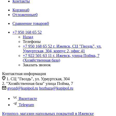
Контакты
Корзина
0
Отложенные
0
Сравнение товаров
0
+7 950 168 65 52
Назад
Телефоны
+7 950 168 65 52
г. Ижевск, СЦ "Гвоздь", ул.
Удмуртская, 304, корпус 2, офис 41
+7 922 501 63 11
г. Ижевск, улица Пойма, 7
(Хозяйственная база)
Заказать звонок
Контактная информация
1. СЦ "Гвоздь", ул. Удмуртская, 304
2. "Хозяйственная база" улица Пойма, 7
gvozd@kupipol.ru
hozbaza@kupipol.ru
Вконтакте
Telegram
Купипол- магазин напольных покрытий в Ижевске