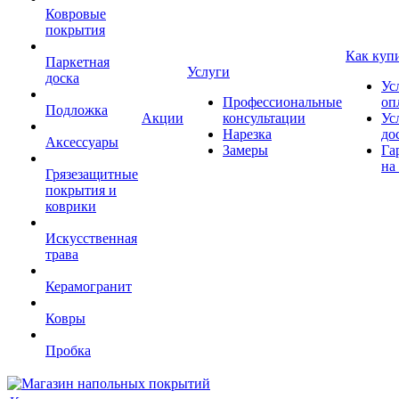
Ковровые
покрытия
Как куп
Паркетная
Услуги
доска
Ус
Профессиональные
оп
Подложка
Акции
консультации
Ус
Нарезка
до
Аксессуары
Замеры
Га
на
Грязезащитные
покрытия и
коврики
Искусственная
трава
Керамогранит
Ковры
Пробка