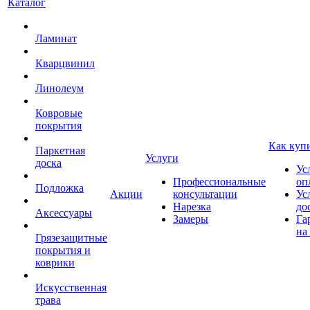
Каталог
Ламинат
Кварцвинил
Линолеум
Ковровые
покрытия
Как куп
Паркетная
Услуги
доска
Ус
Профессиональные
оп
Подложка
Акции
консультации
Ус
Нарезка
до
Аксессуары
Замеры
Га
на
Грязезащитные
покрытия и
коврики
Искусственная
трава