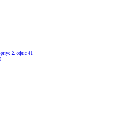
орпус 2, офис 41
)