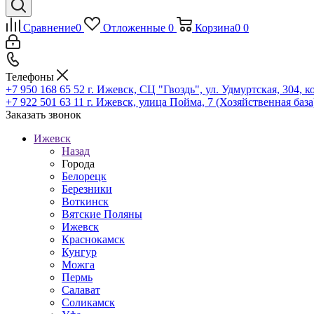
Сравнение
0
Отложенные
0
Корзина
0
0
Телефоны
+7 950 168 65 52
г. Ижевск, СЦ "Гвоздь", ул. Удмуртская, 304, к
+7 922 501 63 11
г. Ижевск, улица Пойма, 7 (Хозяйственная база
Заказать звонок
Ижевск
Назад
Города
Белорецк
Березники
Воткинск
Вятские Поляны
Ижевск
Краснокамск
Кунгур
Можга
Пермь
Салават
Соликамск