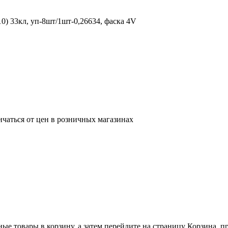
 33кл, уп-8шт/1шт-0,26634, фаска 4V
ичаться от цен в розничных магазинах
ные товары в корзину, а затем перейдите на страницу Корзина, 