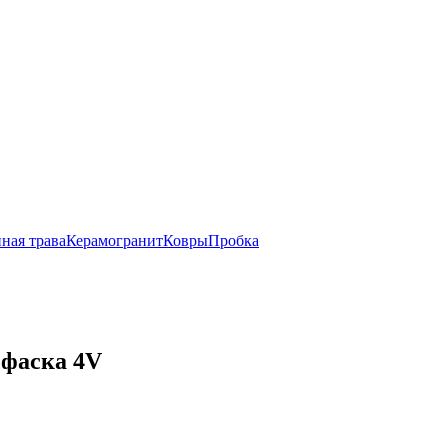
ная трава
Керамогранит
Ковры
Пробка
 фаска 4V