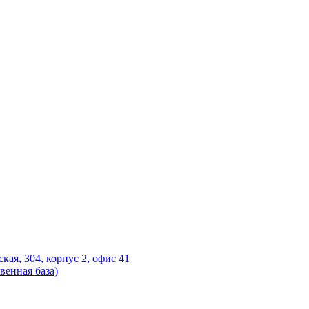
ская, 304, корпус 2, офис 41
венная база)