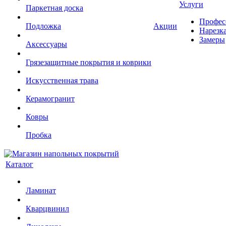
Услуги
Паркетная доска
Профес
Подложка
Акции
Нарезк
Замеры
Аксессуары
Грязезащитные покрытия и коврики
Искусственная трава
Керамогранит
Ковры
Пробка
Каталог
Ламинат
Кварцвинил