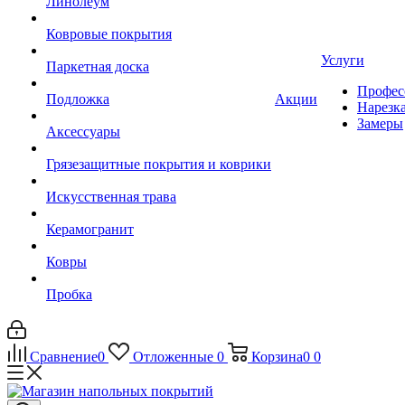
Линолеум
Ковровые покрытия
Услуги
Паркетная доска
Профес
Подложка
Акции
Нарезк
Замеры
Аксессуары
Грязезащитные покрытия и коврики
Искусственная трава
Керамогранит
Ковры
Пробка
Сравнение
0
Отложенные
0
Корзина
0
0