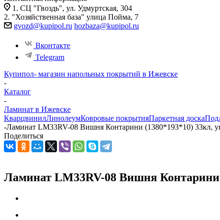
1. СЦ "Гвоздь", ул. Удмуртская, 304
2. "Хозяйственная база" улица Пойма, 7
gvozd@kupipol.ru
hozbaza@kupipol.ru
Вконтакте
Telegram
Купипол- магазин напольных покрытий в Ижевске
-
Каталог
-
Ламинат в Ижевске
Кварцвинил
Линолеум
Ковровые покрытия
Паркетная доска
Под
-
Ламинат LM33RV-08 Вишня Контарини (1380*193*10) 33кл, уп
Поделиться
Ламинат LM33RV-08 Вишня Контарини (1