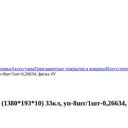
ложка
Аксессуары
Грязезащитные покрытия и коврики
Искусствен
-8шт/1шт-0,26634, фаска 4V
380*193*10) 33кл, уп-8шт/1шт-0,26634,