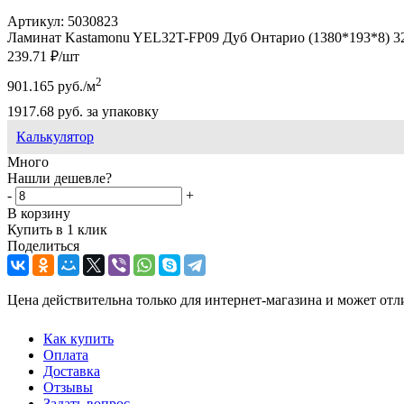
Артикул:
5030823
Ламинат Kastamonu YEL32T-FP09 Дуб Онтарио (1380*193*8) 32к
239.71
₽
/шт
2
901.165
руб.
/м
1917.68
руб.
за упаковку
Калькулятор
Много
Нашли дешевле?
-
+
В корзину
Купить в 1 клик
Поделиться
Цена действительна только для интернет-магазина и может отл
Как купить
Оплата
Доставка
Отзывы
Задать вопрос