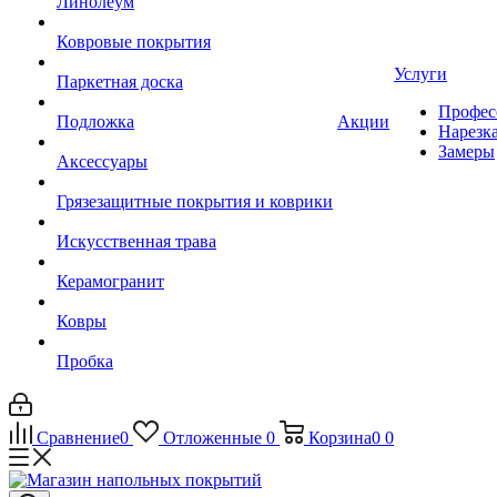
Линолеум
Ковровые покрытия
Услуги
Паркетная доска
Профес
Подложка
Акции
Нарезк
Замеры
Аксессуары
Грязезащитные покрытия и коврики
Искусственная трава
Керамогранит
Ковры
Пробка
Сравнение
0
Отложенные
0
Корзина
0
0