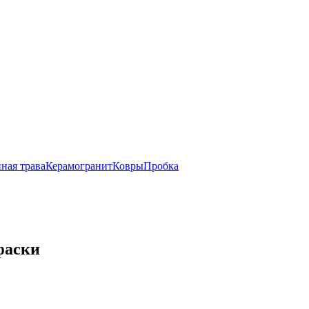
ная трава
Керамогранит
Ковры
Пробка
фаски