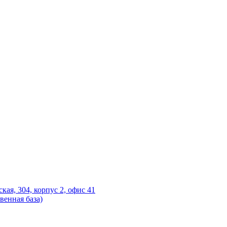
ская, 304, корпус 2, офис 41
венная база)