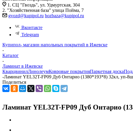
1. СЦ "Гвоздь", ул. Удмуртская, 304
2. "Хозяйственная база" улица Пойма, 7
gvozd@kupipol.ru
hozbaza@kupipol.ru
Вконтакте
Telegram
Купипол- магазин напольных покрытий в Ижевске
-
Каталог
-
Ламинат в Ижевске
Кварцвинил
Линолеум
Ковровые покрытия
Паркетная доска
Под
-
Ламинат YEL32T-FP09 Дуб Онтарио (1380*193*8) 32кл, уп-8шт
Поделиться
Ламинат YEL32T-FP09 Дуб Онтарио (1380