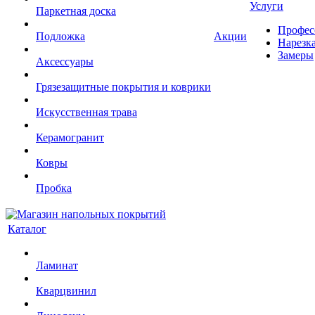
Услуги
Паркетная доска
Профес
Подложка
Акции
Нарезк
Замеры
Аксессуары
Грязезащитные покрытия и коврики
Искусственная трава
Керамогранит
Ковры
Пробка
Каталог
Ламинат
Кварцвинил