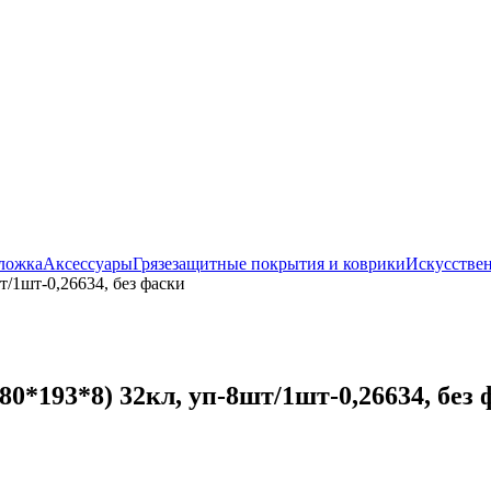
ложка
Аксессуары
Грязезащитные покрытия и коврики
Искусствен
/1шт-0,26634, без фаски
*193*8) 32кл, уп-8шт/1шт-0,26634, без 