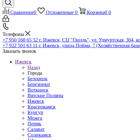
Сравнение
0
Отложенные
0
Корзина
0
0
Телефоны
+7 950 168 65 52
г. Ижевск, СЦ "Гвоздь", ул. Удмуртская, 304, к
+7 922 501 63 11
г. Ижевск, улица Пойма, 7 (Хозяйственная база
Заказать звонок
Ижевск
Назад
Города
Белорецк
Березники
Воткинск
Вятские Поляны
Ижевск
Краснокамск
Кунгур
Можга
Пермь
Салават
Соликамск