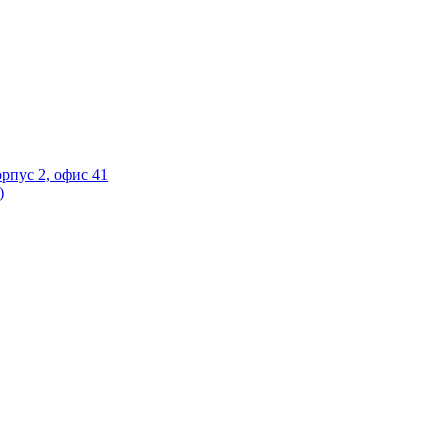
орпус 2, офис 41
)