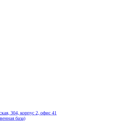
ская, 304, корпус 2, офис 41
венная база)