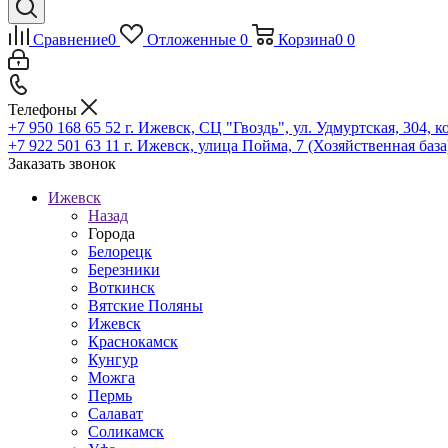
Сравнение
0
Отложенные
0
Корзина
0
0
Телефоны
+7 950 168 65 52
г. Ижевск, СЦ "Гвоздь", ул. Удмуртская, 304, к
+7 922 501 63 11
г. Ижевск, улица Пойма, 7 (Хозяйственная база
Заказать звонок
Ижевск
Назад
Города
Белорецк
Березники
Воткинск
Вятские Поляны
Ижевск
Краснокамск
Кунгур
Можга
Пермь
Салават
Соликамск