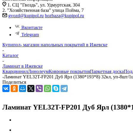
1. СЦ "Гвоздь", ул. Удмуртская, 304
2. "Хозяйственная база" улица Пойма, 7
gvozd@kupipol.ru
hozbaza@kupipol.ru
Вконтакте
Telegram
Купипол- магазин напольных покрытий в Ижевске
-
Каталог
-
Ламинат в Ижевске
Кварцвинил
Линолеум
Ковровые покрытия
Паркетная доска
Под
-
Ламинат YEL32T-FP201 Дуб Ярл (1380*193*8) 32кл, уп-8шт/1ш
Поделиться
Ламинат YEL32T-FP201 Дуб Ярл (1380*19