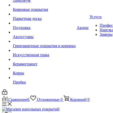
Линолеум
Ковровые покрытия
Услуги
Паркетная доска
Профес
Подложка
Акции
Нарезк
Замеры
Аксессуары
Грязезащитные покрытия и коврики
Искусственная трава
Керамогранит
Ковры
Пробка
Сравнение
0
Отложенные
0
Корзина
0
0