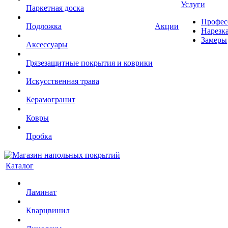
Услуги
Паркетная доска
Профес
Подложка
Акции
Нарезк
Замеры
Аксессуары
Грязезащитные покрытия и коврики
Искусственная трава
Керамогранит
Ковры
Пробка
Каталог
Ламинат
Кварцвинил