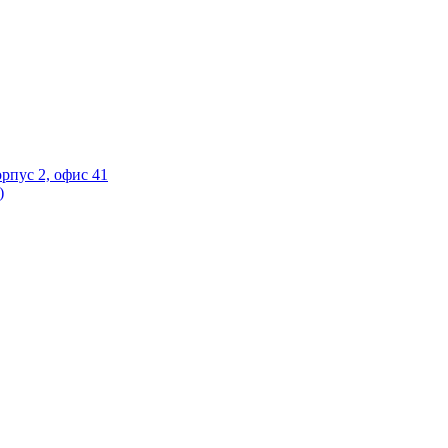
орпус 2, офис 41
)