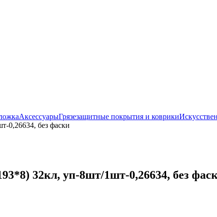
ложка
Аксессуары
Грязезащитные покрытия и коврики
Искусствен
т-0,26634, без фаски
3*8) 32кл, уп-8шт/1шт-0,26634, без фас