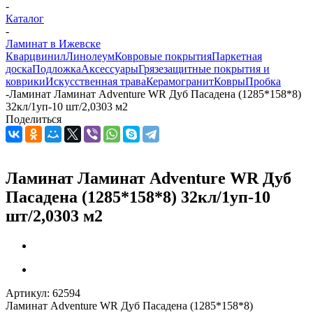
-
Каталог
-
Ламинат в Ижевске
Кварцвинил
Линолеум
Ковровые покрытия
Паркетная
доска
Подложка
Аксессуары
Грязезащитные покрытия и
коврики
Искусственная трава
Керамогранит
Ковры
Пробка
-
Ламинат Ламинат Adventure WR Дуб Пасадена (1285*158*8)
32кл/1уп-10 шт/2,0303 м2
Поделиться
Ламинат Ламинат Adventure WR Дуб
Пасадена (1285*158*8) 32кл/1уп-10
шт/2,0303 м2
Артикул:
62594
Ламинат Adventure WR Дуб Пасадена (1285*158*8)