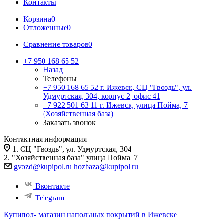
Контакты
Корзина
0
Отложенные
0
Сравнение товаров
0
+7 950 168 65 52
Назад
Телефоны
+7 950 168 65 52
г. Ижевск, СЦ "Гвоздь", ул.
Удмуртская, 304, корпус 2, офис 41
+7 922 501 63 11
г. Ижевск, улица Пойма, 7
(Хозяйственная база)
Заказать звонок
Контактная информация
1. СЦ "Гвоздь", ул. Удмуртская, 304
2. "Хозяйственная база" улица Пойма, 7
gvozd@kupipol.ru
hozbaza@kupipol.ru
Вконтакте
Telegram
Купипол- магазин напольных покрытий в Ижевске