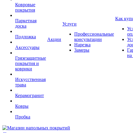
Ковровые
покрытия
Как куп
Паркетная
Услуги
доска
Ус
Профессиональные
оп
Подложка
Акции
консультации
Ус
Нарезка
до
Аксессуары
Замеры
Га
на
Грязезащитные
покрытия и
коврики
Искусственная
трава
Керамогранит
Ковры
Пробка