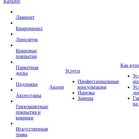
Каталог
Ламинат
Кварцвинил
Линолеум
Ковровые
покрытия
Как куп
Паркетная
Услуги
доска
Ус
Профессиональные
оп
Подложка
Акции
консультации
Ус
Нарезка
до
Аксессуары
Замеры
Га
на
Грязезащитные
покрытия и
коврики
Искусственная
трава