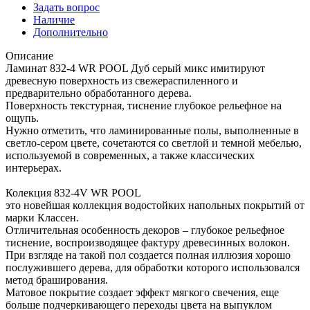
Задать вопрос
Наличие
Дополнительно
Описание
Ламинат 832-4 WR POOL Дуб серый микс имитируют
древесную поверхность из свежераспиленного и
предварительно обработанного дерева.
Поверхность текстурная, тиснение глубокое рельефное на
ощупь.
Нужно отметить, что ламинированные полы, выполненные в
светло-сером цвете, сочетаются со светлой и темной мебелью,
используемой в современных, а также классических
интерьерах.
Колекция 832-4V WR POOL
это новейшая коллекция водостойких напольных покрытий от
марки Классен.
Отличительная особенность декоров – глубокое рельефное
тиснение, воспроизводящее фактуру древесинных волокон.
При взгляде на такой пол создается полная иллюзия хорошо
послужившего дерева, для обработки которого использовался
метод браширования.
Матовое покрытие создает эффект мягкого свечения, еще
больше подчеркивающего переходы цвета на выпуклом