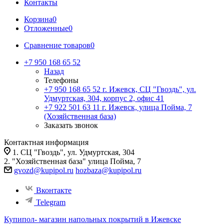
Контакты
Корзина
0
Отложенные
0
Сравнение товаров
0
+7 950 168 65 52
Назад
Телефоны
+7 950 168 65 52
г. Ижевск, СЦ "Гвоздь", ул.
Удмуртская, 304, корпус 2, офис 41
+7 922 501 63 11
г. Ижевск, улица Пойма, 7
(Хозяйственная база)
Заказать звонок
Контактная информация
1. СЦ "Гвоздь", ул. Удмуртская, 304
2. "Хозяйственная база" улица Пойма, 7
gvozd@kupipol.ru
hozbaza@kupipol.ru
Вконтакте
Telegram
Купипол- магазин напольных покрытий в Ижевске