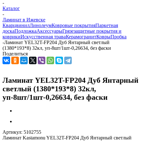
-
Каталог
-
Ламинат в Ижевске
Кварцвинил
Линолеум
Ковровые покрытия
Паркетная
доска
Подложка
Аксессуары
Грязезащитные покрытия и
коврики
Искусственная трава
Керамогранит
Ковры
Пробка
-
Ламинат YEL32T-FP204 Дуб Янтарный светлый
(1380*193*8) 32кл, уп-8шт/1шт-0,26634, без фаски
Поделиться
Ламинат YEL32T-FP204 Дуб Янтарный
светлый (1380*193*8) 32кл,
уп-8шт/1шт-0,26634, без фаски
Артикул:
5102755
Ламинат Kastamonu YEL32T-FP204 Дуб Янтарный светлый