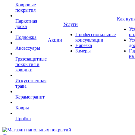
Ковровые
покрытия
Как куп
Паркетная
Услуги
доска
Ус
Профессиональные
оп
Подложка
Акции
консультации
Ус
Нарезка
до
Аксессуары
Замеры
Га
на
Грязезащитные
покрытия и
коврики
Искусственная
трава
Керамогранит
Ковры
Пробка