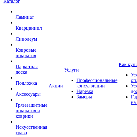
Каталог
Ламинат
Кварцвинил
Линолеум
Ковровые
покрытия
Как куп
Паркетная
Услуги
доска
Ус
Профессиональные
оп
Подложка
Акции
консультации
Ус
Нарезка
до
Аксессуары
Замеры
Га
на
Грязезащитные
покрытия и
коврики
Искусственная
трава