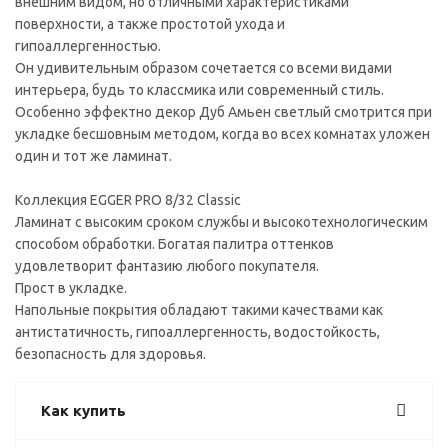
внешним видом, но отличными характеристиками
поверхности, а также простотой ухода и
гипоаллергенностью.
Он удивительным образом сочетается со всеми видами
интерьера, будь то классмика или современный стиль.
Особенно эффектно декор Дуб Амьен светлый смотрится при
укладке бесшовным методом, когда во всех комнатах уложен
один и тот же ламинат.
Коллекция EGGER PRO 8/32 Classic
Ламинат с высоким сроком службы и высокотехнологическим
способом обработки. Богатая палитра оттенков
удовлетворит фантазию любого покупателя.
Прост в укладке.
Напольные покрытия обладают такими качествами как
антистатичность, гипоаллергенность, водостойкость,
безопасность для здоровья.
Как купить