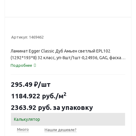
Артикул:
1469462
Ламинат Egger Classic Дуб Амьен светлый EPL102
(1292*193*8) 32 класс, уп-8шт/1шт-0,24936, GAG, фаска
4V. 1469462
Подробнее
295.49
₽
/шт
2
1184.922
руб.
/м
2363.92
руб.
за упаковку
Калькулятор
Много
Нашли дешевле?