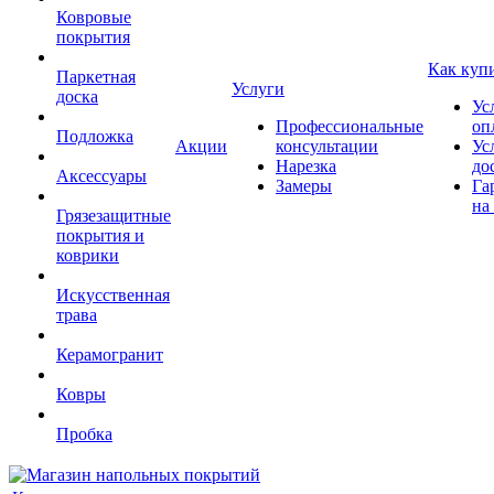
Ковровые
покрытия
Как куп
Паркетная
Услуги
доска
Ус
Профессиональные
оп
Подложка
Акции
консультации
Ус
Нарезка
до
Аксессуары
Замеры
Га
на
Грязезащитные
покрытия и
коврики
Искусственная
трава
Керамогранит
Ковры
Пробка