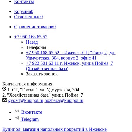
Контакты
Корзина
0
Отложенные
0
Сравнение товаров
0
+7 950 168 65 52
Назад
Телефоны
+7 950 168 65 52
г. Ижевск, СЦ "Гвоздь", ул.
Удмуртская, 304, корпус 2, офис 41
+7 922 501 63 11
г. Ижевск, улица Пойма, 7
(Хозяйственная база)
Заказать звонок
Контактная информация
1. СЦ "Гвоздь", ул. Удмуртская, 304
2. "Хозяйственная база" улица Пойма, 7
gvozd@kupipol.ru
hozbaza@kupipol.ru
Вконтакте
Telegram
Купипол- магазин напольных покрытий в Ижевске