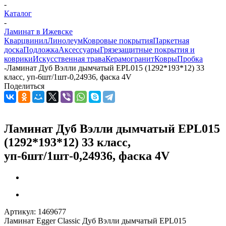
-
Каталог
-
Ламинат в Ижевске
Кварцвинил
Линолеум
Ковровые покрытия
Паркетная
доска
Подложка
Аксессуары
Грязезащитные покрытия и
коврики
Искусственная трава
Керамогранит
Ковры
Пробка
-
Ламинат Дуб Вэлли дымчатый EPL015 (1292*193*12) 33
класс, уп-6шт/1шт-0,24936, фаска 4V
Поделиться
Ламинат Дуб Вэлли дымчатый EPL015
(1292*193*12) 33 класс,
уп-6шт/1шт-0,24936, фаска 4V
Артикул:
1469677
Ламинат Egger Classic Дуб Вэлли дымчатый EPL015