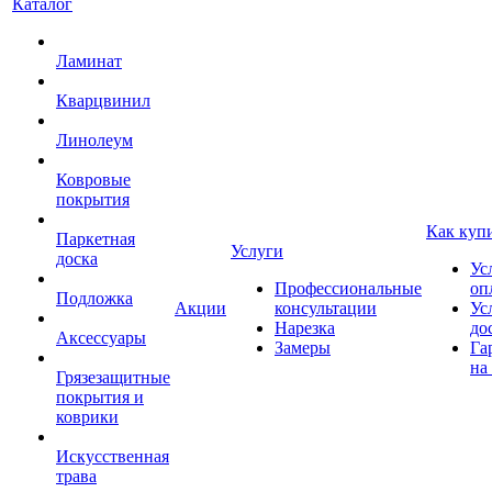
Каталог
Ламинат
Кварцвинил
Линолеум
Ковровые
покрытия
Как куп
Паркетная
Услуги
доска
Ус
Профессиональные
оп
Подложка
Акции
консультации
Ус
Нарезка
до
Аксессуары
Замеры
Га
на
Грязезащитные
покрытия и
коврики
Искусственная
трава