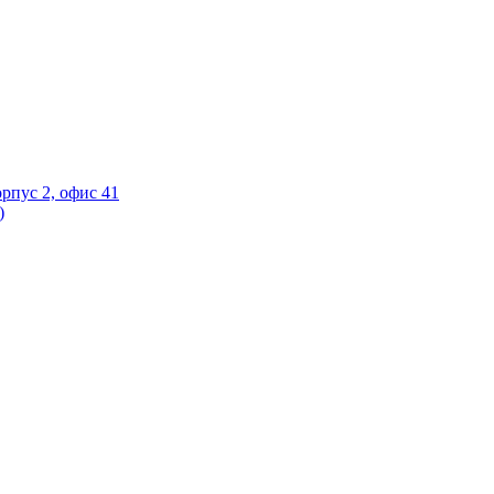
орпус 2, офис 41
)