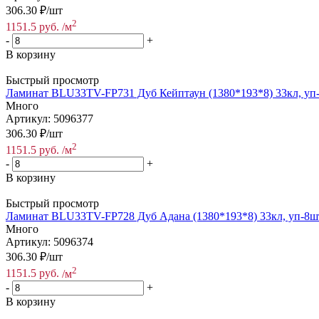
306.30
₽
/шт
2
1151.5
руб.
/м
-
+
В корзину
Быстрый просмотр
Ламинат BLU33TV-FP731 Дуб Кейптаун (1380*193*8) 33кл, уп-
Много
Артикул: 5096377
306.30
₽
/шт
2
1151.5
руб.
/м
-
+
В корзину
Быстрый просмотр
Ламинат BLU33TV-FP728 Дуб Адана (1380*193*8) 33кл, уп-8шт
Много
Артикул: 5096374
306.30
₽
/шт
2
1151.5
руб.
/м
-
+
В корзину