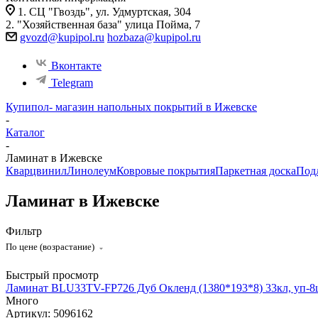
1. СЦ "Гвоздь", ул. Удмуртская, 304
2. "Хозяйственная база" улица Пойма, 7
gvozd@kupipol.ru
hozbaza@kupipol.ru
Вконтакте
Telegram
Купипол- магазин напольных покрытий в Ижевске
-
Каталог
-
Ламинат в Ижевске
Кварцвинил
Линолеум
Ковровые покрытия
Паркетная доска
Под
Ламинат в Ижевске
Фильтр
По цене (возрастание)
Быстрый просмотр
Ламинат BLU33TV-FP726 Дуб Окленд (1380*193*8) 33кл, уп-8ш
Много
Артикул: 5096162