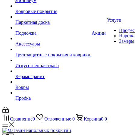
Линолеум
Ковровые покрытия
Услуги
Паркетная доска
Профес
Подложка
Акции
Нарезк
Замеры
Аксессуары
Грязезащитные покрытия и коврики
Искусственная трава
Керамогранит
Ковры
Пробка
Сравнение
0
Отложенные
0
Корзина
0
0