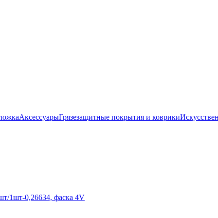
ложка
Аксессуары
Грязезащитные покрытия и коврики
Искусствен
т/1шт-0,26634, фаска 4V