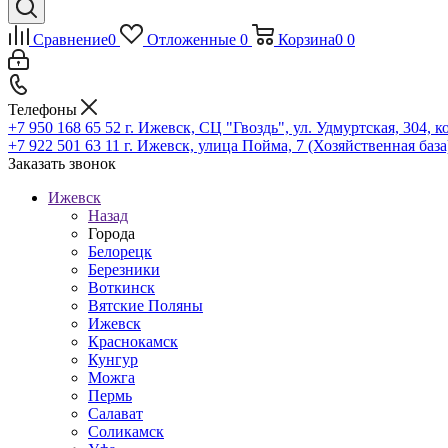
Сравнение
0
Отложенные
0
Корзина
0
0
Телефоны
+7 950 168 65 52
г. Ижевск, СЦ "Гвоздь", ул. Удмуртская, 304, к
+7 922 501 63 11
г. Ижевск, улица Пойма, 7 (Хозяйственная база
Заказать звонок
Ижевск
Назад
Города
Белорецк
Березники
Воткинск
Вятские Поляны
Ижевск
Краснокамск
Кунгур
Можга
Пермь
Салават
Соликамск