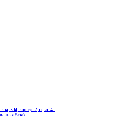
ская, 304, корпус 2, офис 41
венная база)