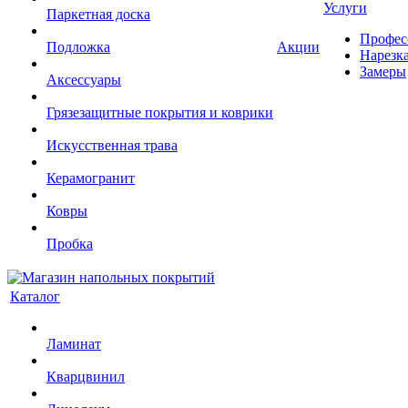
Услуги
Паркетная доска
Профес
Подложка
Акции
Нарезк
Замеры
Аксессуары
Грязезащитные покрытия и коврики
Искусственная трава
Керамогранит
Ковры
Пробка
Каталог
Ламинат
Кварцвинил