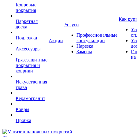
Ковровые
покрытия
Как куп
Паркетная
Услуги
доска
Ус
Профессиональные
оп
Подложка
Акции
консультации
Ус
Нарезка
до
Аксессуары
Замеры
Га
на
Грязезащитные
покрытия и
коврики
Искусственная
трава
Керамогранит
Ковры
Пробка