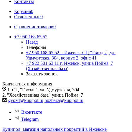
Контакты
Корзина
0
Отложенные
0
Сравнение товаров
0
+7 950 168 65 52
Назад
Телефоны
+7 950 168 65 52
г. Ижевск, СЦ "Гвоздь", ул.
Удмуртская, 304, корпус 2, офис 41
+7 922 501 63 11
г. Ижевск, улица Пойма, 7
(Хозяйственная база)
Заказать звонок
Контактная информация
1. СЦ "Гвоздь", ул. Удмуртская, 304
2. "Хозяйственная база" улица Пойма, 7
gvozd@kupipol.ru
hozbaza@kupipol.ru
Вконтакте
Telegram
Купипол- магазин напольных покрытий в Ижевске