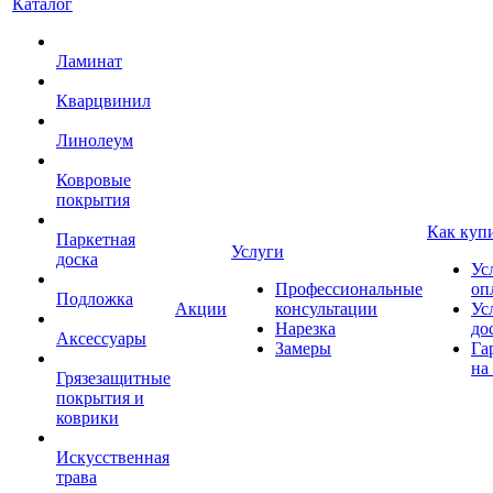
Каталог
Ламинат
Кварцвинил
Линолеум
Ковровые
покрытия
Как куп
Паркетная
Услуги
доска
Ус
Профессиональные
оп
Подложка
Акции
консультации
Ус
Нарезка
до
Аксессуары
Замеры
Га
на
Грязезащитные
покрытия и
коврики
Искусственная
трава