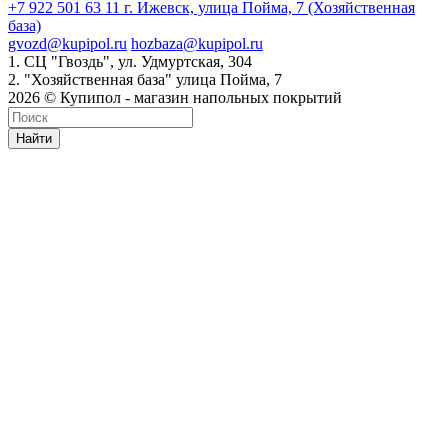
+7 922 501 63 11
г. Ижевск, улица Пойма, 7 (Хозяйственная
база)
gvozd@kupipol.ru
hozbaza@kupipol.ru
1. СЦ "Гвоздь", ул. Удмуртская, 304
2. "Хозяйственная база" улица Пойма, 7
2026 © Купипол - магазин напольных покрытий
Найти