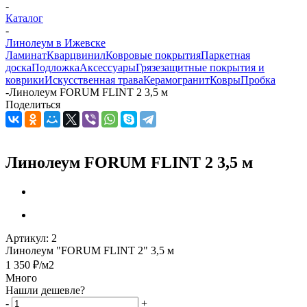
-
Каталог
-
Линолеум в Ижевске
Ламинат
Кварцвинил
Ковровые покрытия
Паркетная
доска
Подложка
Аксессуары
Грязезащитные покрытия и
коврики
Искусственная трава
Керамогранит
Ковры
Пробка
-
Линолеум FORUM FLINT 2 3,5 м
Поделиться
Линолеум FORUM FLINT 2 3,5 м
Артикул:
2
Линолеум "FORUM FLINT 2" 3,5 м
1 350
₽
/м2
Много
Нашли дешевле?
-
+