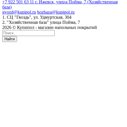
+7 922 501 63 11
г. Ижевск, улица Пойма, 7 (Хозяйственная
база)
gvozd@kupipol.ru
hozbaza@kupipol.ru
1. СЦ "Гвоздь", ул. Удмуртская, 304
2. "Хозяйственная база" улица Пойма, 7
2026 © Купипол - магазин напольных покрытий
Найти