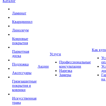
Каталог
Ламинат
Кварцвинил
Линолеум
Ковровые
покрытия
Как куп
Паркетная
Услуги
доска
Ус
Профессиональные
оп
Подложка
Акции
консультации
Ус
Нарезка
до
Аксессуары
Замеры
Га
на
Грязезащитные
покрытия и
коврики
Искусственная
трава