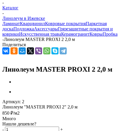
-
Каталог
-
Линолеум в Ижевске
Ламинат
Кварцвинил
Ковровые покрытия
Паркетная
доска
Подложка
Аксессуары
Грязезащитные покрытия и
коврики
Искусственная трава
Керамогранит
Ковры
Пробка
-
Линолеум MASTER PROXI 2 2,0 м
Поделиться
Линолеум MASTER PROXI 2 2,0 м
Артикул:
2
Линолеум "MASTER PROXI 2" 2,0 м
850
₽
/м2
Много
Нашли дешевле?
-
+