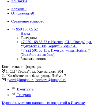
Контакты
Корзина
0
Отложенные
0
Сравнение товаров
0
+7 950 168 65 52
Назад
Телефоны
+7 950 168 65 52
г. Ижевск, СЦ "Гвоздь", ул.
Удмуртская, 304, корпус 2, офис 41
+7 922 501 63 11
г. Ижевск, улица Пойма, 7
(Хозяйственная база)
Заказать звонок
Контактная информация
1. СЦ "Гвоздь", ул. Удмуртская, 304
2. "Хозяйственная база" улица Пойма, 7
gvozd@kupipol.ru
hozbaza@kupipol.ru
Вконтакте
Telegram
Купипол- магазин напольных покрытий в Ижевске