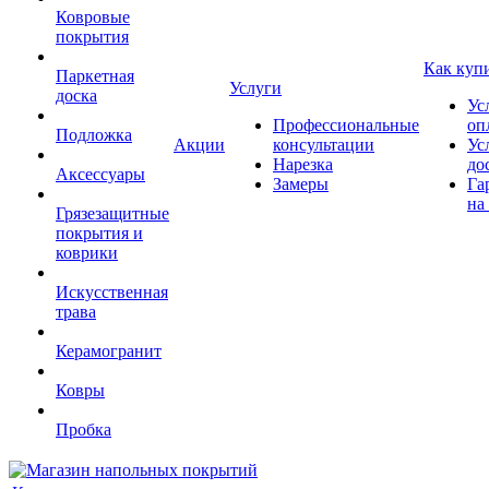
Ковровые
покрытия
Как куп
Паркетная
Услуги
доска
Ус
Профессиональные
оп
Подложка
Акции
консультации
Ус
Нарезка
до
Аксессуары
Замеры
Га
на
Грязезащитные
покрытия и
коврики
Искусственная
трава
Керамогранит
Ковры
Пробка