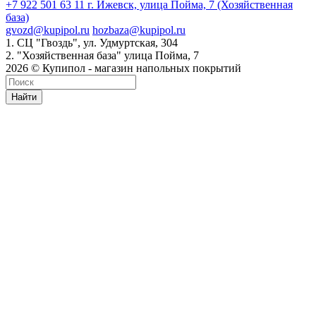
+7 922 501 63 11
г. Ижевск, улица Пойма, 7 (Хозяйственная
база)
gvozd@kupipol.ru
hozbaza@kupipol.ru
1. СЦ "Гвоздь", ул. Удмуртская, 304
2. "Хозяйственная база" улица Пойма, 7
2026 © Купипол - магазин напольных покрытий
Найти