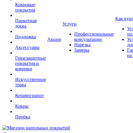
Ковровые
покрытия
Как куп
Паркетная
Услуги
доска
Ус
Профессиональные
оп
Подложка
Акции
консультации
Ус
Нарезка
до
Аксессуары
Замеры
Га
на
Грязезащитные
покрытия и
коврики
Искусственная
трава
Керамогранит
Ковры
Пробка