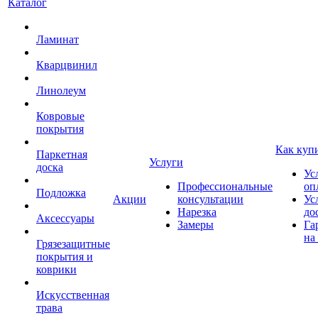
Каталог
Ламинат
Кварцвинил
Линолеум
Ковровые
покрытия
Как куп
Паркетная
Услуги
доска
Ус
Профессиональные
оп
Подложка
Акции
консультации
Ус
Нарезка
до
Аксессуары
Замеры
Га
на
Грязезащитные
покрытия и
коврики
Искусственная
трава