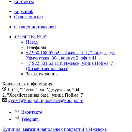
Контакты
Корзина
0
Отложенные
0
Сравнение товаров
0
+7 950 168 65 52
Назад
Телефоны
+7 950 168 65 52
г. Ижевск, СЦ "Гвоздь", ул.
Удмуртская, 304, корпус 2, офис 41
+7 922 501 63 11
г. Ижевск, улица Пойма, 7
(Хозяйственная база)
Заказать звонок
Контактная информация
1. СЦ "Гвоздь", ул. Удмуртская, 304
2. "Хозяйственная база" улица Пойма, 7
gvozd@kupipol.ru
hozbaza@kupipol.ru
Вконтакте
Telegram
Купипол- магазин напольных покрытий в Ижевске