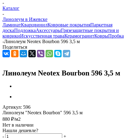
-
Каталог
-
Линолеум в Ижевске
Ламинат
Кварцвинил
Ковровые покрытия
Паркетная
доска
Подложка
Аксессуары
Грязезащитные покрытия и
коврики
Искусственная трава
Керамогранит
Ковры
Пробка
-
Линолеум Neotex Bourbon 596 3,5 м
Поделиться
Линолеум Neotex Bourbon 596 3,5 м
Артикул:
596
Линолеум "Neotex Bourbon" 596 3,5 м
880
₽
/м2
Нет в наличии
Нашли дешевле?
-
+