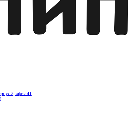
орпус 2, офис 41
)