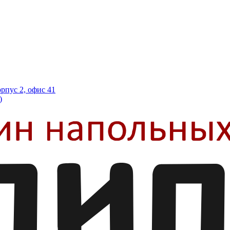
орпус 2, офис 41
)