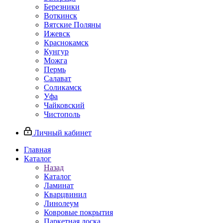
Березники
Воткинск
Вятские Поляны
Ижевск
Краснокамск
Кунгур
Можга
Пермь
Салават
Соликамск
Уфа
Чайковский
Чистополь
Личный кабинет
Главная
Каталог
Назад
Каталог
Ламинат
Кварцвинил
Линолеум
Ковровые покрытия
Паркетная доска