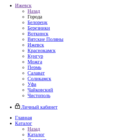
Ижевск
Назад
Города
Белорецк
Березники
Воткинск
Вятские Поляны
Ижевск
Краснокамск
Кунгур
Можга
Пермь
Салават
Соликамск
Уфа
Чайковский
Чистополь
Личный кабинет
Главная
Каталог
Назад
Каталог