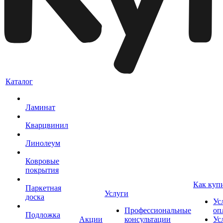
Каталог
Ламинат
Кварцвинил
Линолеум
Ковровые
покрытия
Как куп
Паркетная
Услуги
доска
Ус
Профессиональные
оп
Подложка
Акции
консультации
Ус