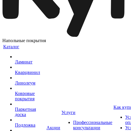
Напольные покрытия
Каталог
Ламинат
Кварцвинил
Линолеум
Ковровые
покрытия
Как куп
Паркетная
Услуги
доска
Ус
Профессиональные
оп
Подложка
Акции
консультации
Ус