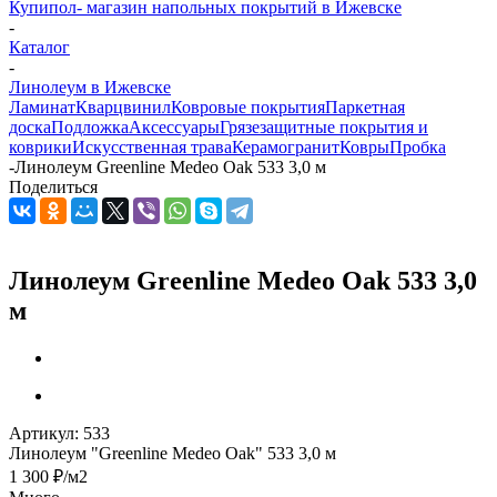
Купипол- магазин напольных покрытий в Ижевске
-
Каталог
-
Линолеум в Ижевске
Ламинат
Кварцвинил
Ковровые покрытия
Паркетная
доска
Подложка
Аксессуары
Грязезащитные покрытия и
коврики
Искусственная трава
Керамогранит
Ковры
Пробка
-
Линолеум Greenline Medeo Oak 533 3,0 м
Поделиться
Линолеум Greenline Medeo Oak 533 3,0
м
Артикул:
533
Линолеум "Greenline Medeo Oak" 533 3,0 м
1 300
₽
/м2