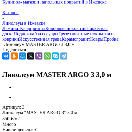
Купипол- магазин напольных покрытий в Ижевске
-
Каталог
-
Линолеум в Ижевске
Ламинат
Кварцвинил
Ковровые покрытия
Паркетная
доска
Подложка
Аксессуары
Грязезащитные покрытия и
коврики
Искусственная трава
Керамогранит
Ковры
Пробка
-
Линолеум MASTER ARGO 3 3,0 м
Поделиться
Линолеум MASTER ARGO 3 3,0 м
Артикул:
3
Линолеум "MASTER ARGO 3" 3,0 м
850
₽
/м2
Много
Нашли дешевле?