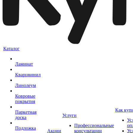
Каталог
Ламинат
Кварцвинил
Линолеум
Ковровые
покрытия
Как куп
Паркетная
Услуги
доска
Ус
Профессиональные
оп
Подложка
Акции
консультации
Ус