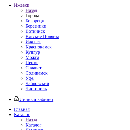
Ижевск
Назад
Города
Белорецк
Березники
Воткинск
Вятские Поляны
Ижевск
Краснокамск
Кунгур
Можга
Пермь
Салават
Соликамск
Уфа
Чайковский
Чистополь
Личный кабинет
Главная
Каталог
Назад
Каталог