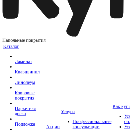
Напольные покрытия
Каталог
Ламинат
Кварцвинил
Линолеум
Ковровые
покрытия
Как куп
Паркетная
Услуги
доска
Ус
Профессиональные
оп
Подложка
Акции
консультации
Ус