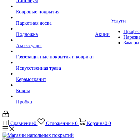
Линолеум
Ковровые покрытия
Услуги
Паркетная доска
Профес
Подложка
Акции
Нарезк
Замеры
Аксессуары
Грязезащитные покрытия и коврики
Искусственная трава
Керамогранит
Ковры
Пробка
Сравнение
0
Отложенные
0
Корзина
0
0