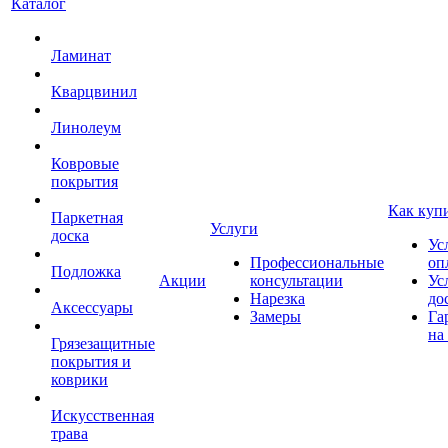
Каталог
Ламинат
Кварцвинил
Линолеум
Ковровые
покрытия
Как куп
Паркетная
Услуги
доска
Ус
Профессиональные
оп
Подложка
Акции
консультации
Ус
Нарезка
до
Аксессуары
Замеры
Га
на
Грязезащитные
покрытия и
коврики
Искусственная
трава