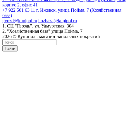
корпус 2, офис 41
+7 922 501 63 11
г. Ижевск, улица Пойма, 7 (Хозяйственная
база)
gvozd@kupipol.ru
hozbaza@kupipol.ru
1. СЦ "Гвоздь", ул. Удмуртская, 304
2. "Хозяйственная база" улица Пойма, 7
2026 © Купипол - магазин напольных покрытий
Найти