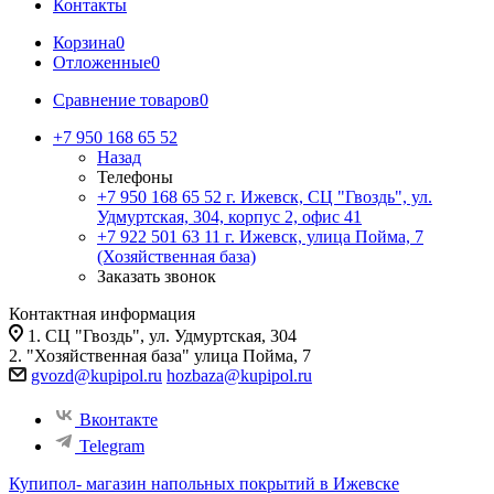
Контакты
Корзина
0
Отложенные
0
Сравнение товаров
0
+7 950 168 65 52
Назад
Телефоны
+7 950 168 65 52
г. Ижевск, СЦ "Гвоздь", ул.
Удмуртская, 304, корпус 2, офис 41
+7 922 501 63 11
г. Ижевск, улица Пойма, 7
(Хозяйственная база)
Заказать звонок
Контактная информация
1. СЦ "Гвоздь", ул. Удмуртская, 304
2. "Хозяйственная база" улица Пойма, 7
gvozd@kupipol.ru
hozbaza@kupipol.ru
Вконтакте
Telegram
Купипол- магазин напольных покрытий в Ижевске