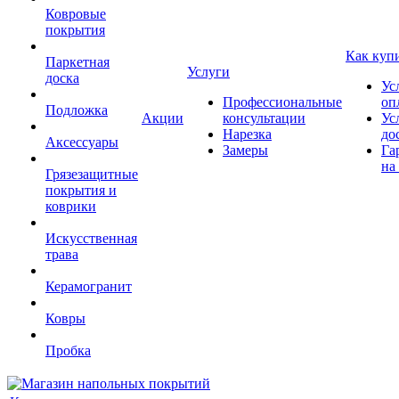
Ковровые
покрытия
Как куп
Паркетная
Услуги
доска
Ус
Профессиональные
оп
Подложка
Акции
консультации
Ус
Нарезка
до
Аксессуары
Замеры
Га
на
Грязезащитные
покрытия и
коврики
Искусственная
трава
Керамогранит
Ковры
Пробка