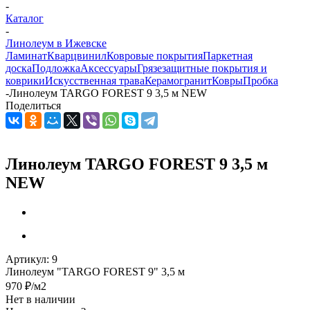
-
Каталог
-
Линолеум в Ижевске
Ламинат
Кварцвинил
Ковровые покрытия
Паркетная
доска
Подложка
Аксессуары
Грязезащитные покрытия и
коврики
Искусственная трава
Керамогранит
Ковры
Пробка
-
Линолеум TARGO FOREST 9 3,5 м NEW
Поделиться
Линолеум TARGO FOREST 9 3,5 м
NEW
Артикул:
9
Линолеум "TARGO FOREST 9" 3,5 м
970
₽
/м2
Нет в наличии