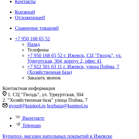
Контакты
Корзина
0
Отложенные
0
Сравнение товаров
0
+7 950 168 65 52
Назад
Телефоны
+7 950 168 65 52
г. Ижевск, СЦ "Гвоздь", ул.
Удмуртская, 304, корпус 2, офис 41
+7 922 501 63 11
г. Ижевск, улица Пойма, 7
(Хозяйственная база)
Заказать звонок
Контактная информация
1. СЦ "Гвоздь", ул. Удмуртская, 304
2. "Хозяйственная база" улица Пойма, 7
gvozd@kupipol.ru
hozbaza@kupipol.ru
Вконтакте
Telegram
Купипол- магазин напольных покрытий в Ижевске