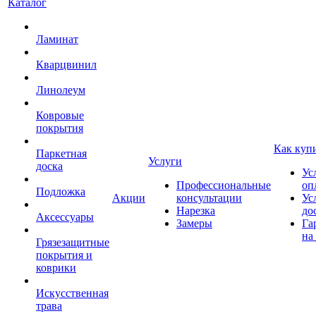
Каталог
Ламинат
Кварцвинил
Линолеум
Ковровые
покрытия
Как куп
Паркетная
Услуги
доска
Ус
Профессиональные
оп
Подложка
Акции
консультации
Ус
Нарезка
до
Аксессуары
Замеры
Га
на
Грязезащитные
покрытия и
коврики
Искусственная
трава