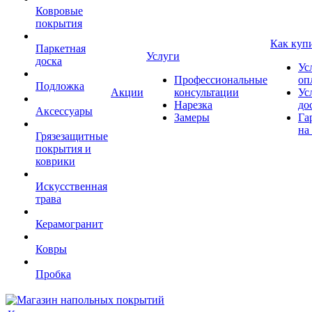
Ковровые
покрытия
Как куп
Паркетная
Услуги
доска
Ус
Профессиональные
оп
Подложка
Акции
консультации
Ус
Нарезка
до
Аксессуары
Замеры
Га
на
Грязезащитные
покрытия и
коврики
Искусственная
трава
Керамогранит
Ковры
Пробка