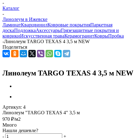
-
Каталог
-
Линолеум в Ижевске
Ламинат
Кварцвинил
Ковровые покрытия
Паркетная
доска
Подложка
Аксессуары
Грязезащитные покрытия и
коврики
Искусственная трава
Керамогранит
Ковры
Пробка
-
Линолеум TARGO TEXAS 4 3,5 м NEW
Поделиться
Линолеум TARGO TEXAS 4 3,5 м NEW
Артикул:
4
Линолеум "TARGO TEXAS 4" 3,5 м
970
₽
/м2
Много
Нашли дешевле?
-
+