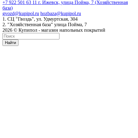
+7 922 501 63 11
г. Ижевск, улица Пойма, 7 (Хозяйственная
база)
gvozd@kupipol.ru
hozbaza@kupipol.ru
1. СЦ "Гвоздь", ул. Удмуртская, 304
2. "Хозяйственная база" улица Пойма, 7
2026 © Купипол - магазин напольных покрытий
Найти